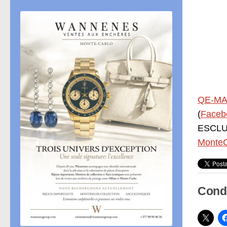
QE-MA
(
Faceb
ESCLUS
MonteC
Condi