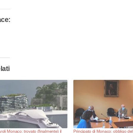
ace:
camento
so…
lati
roli Monaco: trovato (finalmente) il
Principato di Monaco: obbligo del