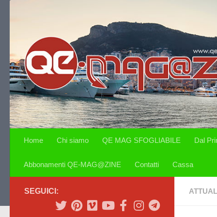
Salta al contenuto
Home
Chi siamo
QE MAG SFOGLIABILE
Dal Pr
Abbonamenti QE-MAG@ZINE
Contatti
Cassa
SEGUICI:
ATTUAL