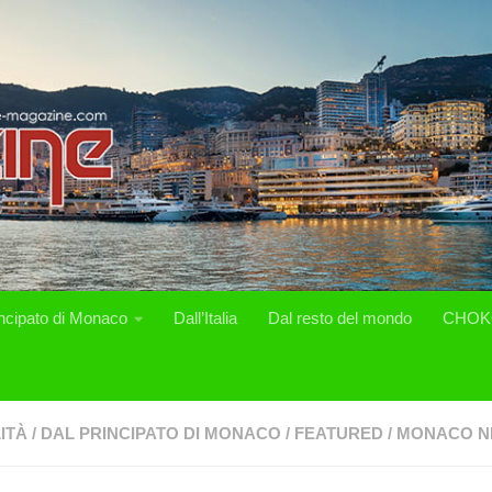
incipato di Monaco
Dall’Italia
Dal resto del mondo
CHOK
ITÀ
/
DAL PRINCIPATO DI MONACO
/
FEATURED
/
MONACO N