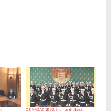
le
QE-MAGAZINE #2: è tempo di bilanci…