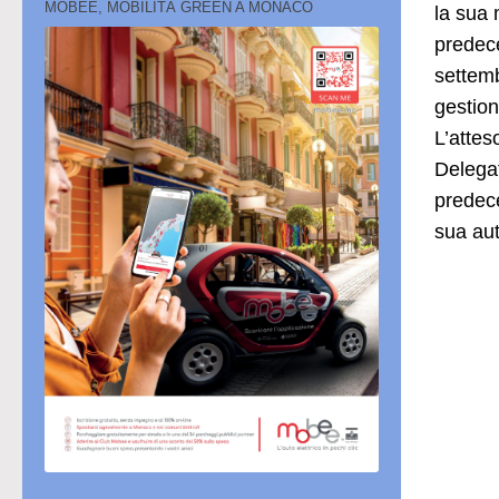
MOBEE, MOBILITÀ GREEN A MONACO
la sua 
predece
settemb
gestion
L’attes
Delegat
predece
sua auto