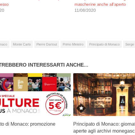
esso
mascherine anche all’aperto
20
11/08/2020
naco
Monte Carlo
Pierre Dartout
Primo Ministro
Principato di Monaco
Serge 
TREBBERO INTERESSARTI ANCHE...
ato di Monaco: promozione
Principato di Monaco: giorna
aperte agli archivi monegasc