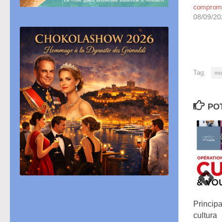
comprom
08/09/20
Tag:
mo
PO
Princip
cultura