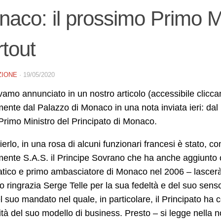
aco: il prossimo Primo Mi
tout
ZIONE
·
19/05/2020
amo annunciato in un nostro articolo (accessibile clicc
mente dal Palazzo di Monaco in una nota inviata ieri: dal
rimo Ministro del Principato di Monaco.
ierlo, in una rosa di alcuni funzionari francesi è stato, 
mente S.A.S. il Principe Sovrano che ha anche aggiunto c
tico e primo ambasciatore di Monaco nel 2006 – lascerà l
 ringrazia Serge Telle per la sua fedeltà e del suo senso
l suo mandato nel quale, in particolare, il Principato ha
dità del suo modello di business. Presto – si legge nella 