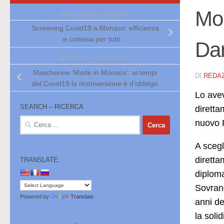
Mon
ARTICOLO SUCCESSIVO
Screening Covid19 a Monaco: efficienza
e cortesia per tutti…
Dar
ARTICOLO PRECEDENTE
Mascherine ‘Made in Monaco’: ai tempi
DI
REDA
del Covid19 la riconversione è d’obbligo
Lo avev
SEARCH – RICERCA
diretta
Ricerca
nuovo P
per:
A scegl
diretta
TRANSLATE:
diploma
Sovrano
Powered by
Translate
anni de
la soli