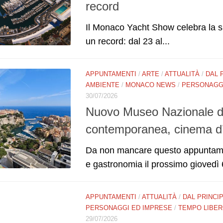
record
Il Monaco Yacht Show celebra la 
un record: dal 23 al...
APPUNTAMENTI
/
ARTE
/
ATTUALITÀ
/
DAL 
AMBIENTE
/
MONACO NEWS
/
PERSONAGGI
30/07/2026
Nuovo Museo Nazionale di
contemporanea, cinema d’
Da non mancare questo appuntament
e gastronomia il prossimo giovedì 6
APPUNTAMENTI
/
ATTUALITÀ
/
DAL PRINCI
PERSONAGGI ED IMPRESE
/
TEMPO LIBE
29/07/2026