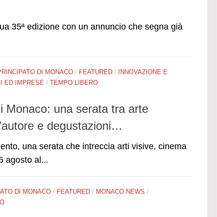
sua 35ª edizione con un annuncio che segna già
PRINCIPATO DI MONACO
/
FEATURED
/
INNOVAZIONE E
 ED IMPRESE
/
TEMPO LIBERO
 Monaco: una serata tra arte
autore e degustazioni…
o, una serata che intreccia arti visive, cinema
 agosto al...
PATO DI MONACO
/
FEATURED
/
MONACO NEWS
/
RO