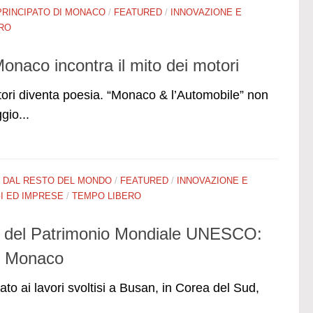
PRINCIPATO DI MONACO
/
FEATURED
/
INNOVAZIONE E
RO
naco incontra il mito dei motori
tori diventa poesia. “Monaco & l’Automobile” non
gio...
/
DAL RESTO DEL MONDO
/
FEATURED
/
INNOVAZIONE E
 ED IMPRESE
/
TEMPO LIBERO
o del Patrimonio Mondiale UNESCO:
di Monaco
ato ai lavori svoltisi a Busan, in Corea del Sud,