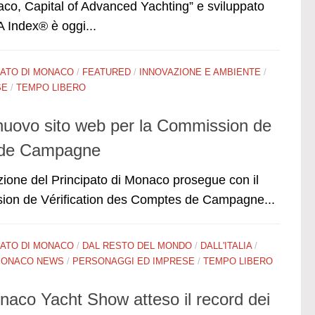
onaco, Capital of Advanced Yachting” e sviluppato
 Index® è oggi...
PATO DI MONACO
/
FEATURED
/
INNOVAZIONE E AMBIENTE
/
SE
/
TEMPO LIBERO
nuovo sito web per la Commission de
s de Campagne
azione del Principato di Monaco prosegue con il
sion de Vérification des Comptes de Campagne...
PATO DI MONACO
/
DAL RESTO DEL MONDO
/
DALL'ITALIA
/
ONACO NEWS
/
PERSONAGGI ED IMPRESE
/
TEMPO LIBERO
onaco Yacht Show atteso il record dei