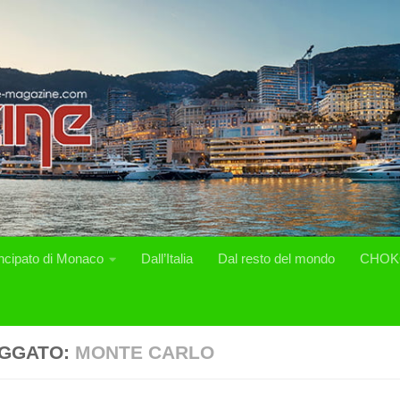
incipato di Monaco
Dall’Italia
Dal resto del mondo
CHOK
GGATO:
MONTE CARLO