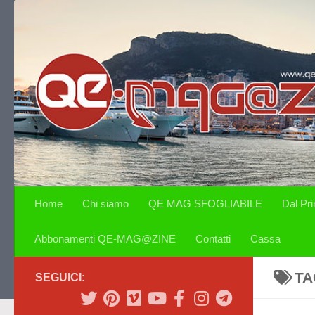
Salta al contenuto
Home
Chi siamo
QE MAG SFOGLIABILE
Dal Pr
Abbonamenti QE-MAG@ZINE
Contatti
Cassa
TA
SEGUICI: