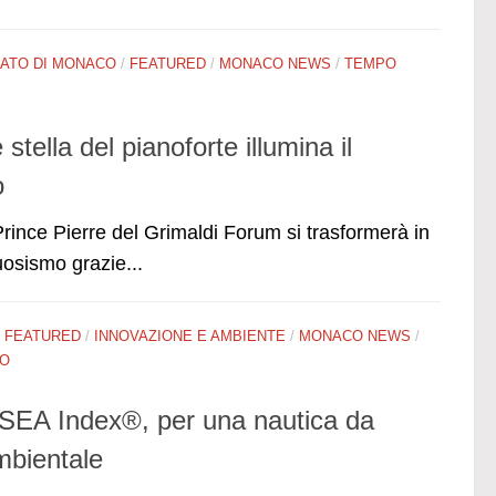
PATO DI MONACO
/
FEATURED
/
MONACO NEWS
/
TEMPO
stella del pianoforte illumina il
o
Prince Pierre del Grimaldi Forum si trasformerà in
uosismo grazie...
/
FEATURED
/
INNOVAZIONE E AMBIENTE
/
MONACO NEWS
/
RO
 SEA Index®, per una nautica da
mbientale