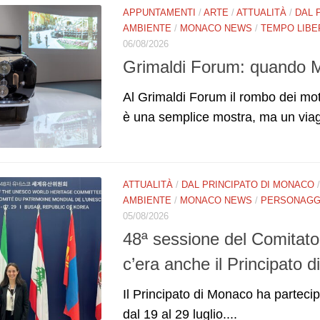
APPUNTAMENTI
/
ARTE
/
ATTUALITÀ
/
DAL 
AMBIENTE
/
MONACO NEWS
/
TEMPO LIBE
06/08/2026
Grimaldi Forum: quando Mo
Al Grimaldi Forum il rombo dei mo
è una semplice mostra, ma un viag
ATTUALITÀ
/
DAL PRINCIPATO DI MONACO
AMBIENTE
/
MONACO NEWS
/
PERSONAGGI
05/08/2026
48ª sessione del Comitat
c’era anche il Principato 
Il Principato di Monaco ha partecip
dal 19 al 29 luglio....