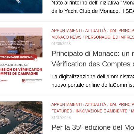
Nato all’interno dell’iniziativa “M
dallo Yacht Club de Monaco, il SEA
APPUNTAMENTI
/
ATTUALITÀ
/
DAL PRINCI
MONACO NEWS
/
PERSONAGGI ED IMPRE
01/08/2026
Principato di Monaco: un 
Vérification des Compte
La digitalizzazione dell’amministr
nuovo portale online dellaCommis
APPUNTAMENTI
/
ATTUALITÀ
/
DAL PRINCI
FEATURED
/
INNOVAZIONE E AMBIENTE
/
M
31/07/2026
Per la 35ª edizione del M