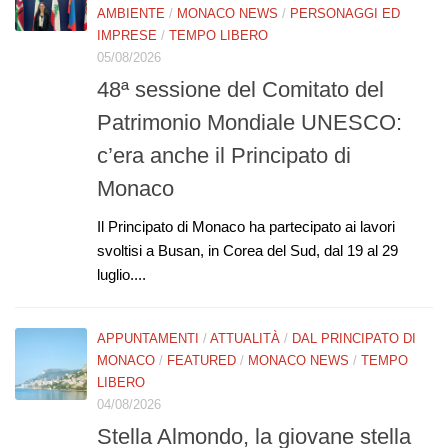
AMBIENTE
/
MONACO NEWS
/
PERSONAGGI ED
IMPRESE
/
TEMPO LIBERO
05/08/2026
48ª sessione del Comitato del
Patrimonio Mondiale UNESCO:
c’era anche il Principato di
Monaco
Il Principato di Monaco ha partecipato ai lavori
svoltisi a Busan, in Corea del Sud, dal 19 al 29
luglio....
APPUNTAMENTI
/
ATTUALITÀ
/
DAL PRINCIPATO DI
MONACO
/
FEATURED
/
MONACO NEWS
/
TEMPO
LIBERO
04/08/2026
Stella Almondo, la giovane stella