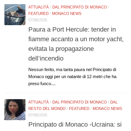
ATTUALITÀ
/
DAL PRINCIPATO DI MONACO
/
FEATURED
/
MONACO NEWS
07/08/2026
Paura a Port Hercule: tender in
fiamme accanto a un motor yacht,
evitata la propagazione
dell’incendio
Nessun ferito, ma tanta paura nel Principato di
Monaco oggi per un natante di 12 metri che ha
preso fuoco....
ATTUALITÀ
/
DAL PRINCIPATO DI MONACO
/
DAL
RESTO DEL MONDO
/
FEATURED
/
MONACO NEWS
07/08/2026
Principato di Monaco -Ucraina: si