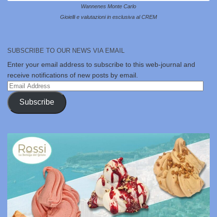
Wannenes Monte Carlo
Gioielli e valutazioni in esclusiva al CREM
SUBSCRIBE TO OUR NEWS VIA EMAIL
Enter your email address to subscribe to this web-journal and
receive notifications of new posts by email.
Email
Address
Subscribe