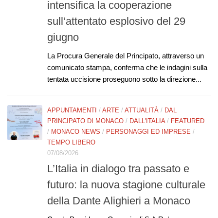
intensifica la cooperazione
sull’attentato esplosivo del 29
giugno
La Procura Generale del Principato, attraverso un
comunicato stampa, conferma che le indagini sulla
tentata uccisione proseguono sotto la direzione...
APPUNTAMENTI
/
ARTE
/
ATTUALITÀ
/
DAL
PRINCIPATO DI MONACO
/
DALL'ITALIA
/
FEATURED
/
MONACO NEWS
/
PERSONAGGI ED IMPRESE
/
TEMPO LIBERO
07/08/2026
L’Italia in dialogo tra passato e
futuro: la nuova stagione culturale
della Dante Alighieri a Monaco