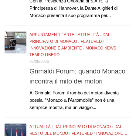
Con la Presidenza Onoraria di S.A.R. la
Principessa di Hannover, la Dante Alighieri di
Monaco presenta il suo programma per...
APPUNTAMENTI
/
ARTE
/
ATTUALITÀ
/
DAL
PRINCIPATO DI MONACO
/
FEATURED
/
INNOVAZIONE E AMBIENTE
/
MONACO NEWS
/
TEMPO LIBERO
06/08/2026
Grimaldi Forum: quando Monaco
incontra il mito dei motori
Al Grimaldi Forum il rombo dei motori diventa
poesia. “Monaco & l’Automobile” non è una
semplice mostra, ma un viaggio...
ATTUALITÀ
/
DAL PRINCIPATO DI MONACO
/
DAL
RESTO DEL MONDO
/
FEATURED
/
INNOVAZIONE E