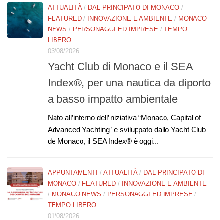
ATTUALITÀ
/
DAL PRINCIPATO DI MONACO
/
FEATURED
/
INNOVAZIONE E AMBIENTE
/
MONACO
NEWS
/
PERSONAGGI ED IMPRESE
/
TEMPO
LIBERO
03/08/2026
Yacht Club di Monaco e il SEA
Index®, per una nautica da diporto
a basso impatto ambientale
Nato all’interno dell’iniziativa “Monaco, Capital of
Advanced Yachting” e sviluppato dallo Yacht Club
de Monaco, il SEA Index® è oggi...
APPUNTAMENTI
/
ATTUALITÀ
/
DAL PRINCIPATO DI
MONACO
/
FEATURED
/
INNOVAZIONE E AMBIENTE
/
MONACO NEWS
/
PERSONAGGI ED IMPRESE
/
TEMPO LIBERO
01/08/2026