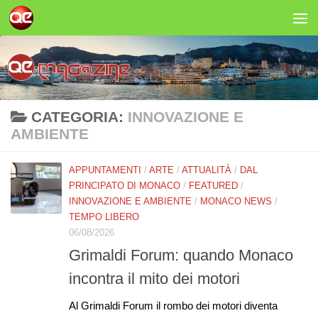
Salta al contenuto
CATEGORIA:
INNOVAZIONE E
AMBIENTE
APPUNTAMENTI
/
ARTE
/
ATTUALITÀ
/
DAL
PRINCIPATO DI MONACO
/
FEATURED
/
INNOVAZIONE E AMBIENTE
/
MONACO NEWS
/
TEMPO LIBERO
06/08/2026
Grimaldi Forum: quando Monaco
incontra il mito dei motori
Al Grimaldi Forum il rombo dei motori diventa