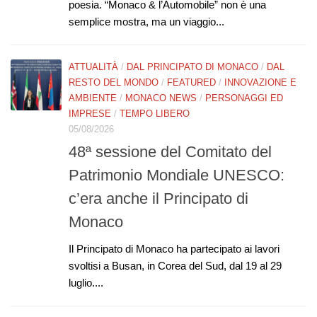
poesia. “Monaco & l’Automobile” non è una
semplice mostra, ma un viaggio...
ATTUALITÀ
/
DAL PRINCIPATO DI MONACO
/
DAL
RESTO DEL MONDO
/
FEATURED
/
INNOVAZIONE E
AMBIENTE
/
MONACO NEWS
/
PERSONAGGI ED
IMPRESE
/
TEMPO LIBERO
05/08/2026
48ª sessione del Comitato del
Patrimonio Mondiale UNESCO:
c’era anche il Principato di
Monaco
Il Principato di Monaco ha partecipato ai lavori
svoltisi a Busan, in Corea del Sud, dal 19 al 29
luglio....