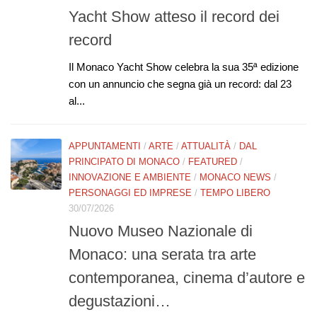
Yacht Show atteso il record dei
record
Il Monaco Yacht Show celebra la sua 35ª edizione
con un annuncio che segna già un record: dal 23
al...
APPUNTAMENTI
/
ARTE
/
ATTUALITÀ
/
DAL
PRINCIPATO DI MONACO
/
FEATURED
/
INNOVAZIONE E AMBIENTE
/
MONACO NEWS
/
PERSONAGGI ED IMPRESE
/
TEMPO LIBERO
30/07/2026
Nuovo Museo Nazionale di
Monaco: una serata tra arte
contemporanea, cinema d’autore e
degustazioni…