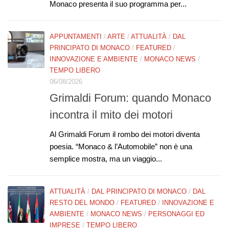
Monaco presenta il suo programma per...
APPUNTAMENTI
/
ARTE
/
ATTUALITÀ
/
DAL
PRINCIPATO DI MONACO
/
FEATURED
/
INNOVAZIONE E AMBIENTE
/
MONACO NEWS
/
TEMPO LIBERO
06/08/2026
Grimaldi Forum: quando Monaco
incontra il mito dei motori
Al Grimaldi Forum il rombo dei motori diventa
poesia. “Monaco & l’Automobile” non è una
semplice mostra, ma un viaggio...
ATTUALITÀ
/
DAL PRINCIPATO DI MONACO
/
DAL
RESTO DEL MONDO
/
FEATURED
/
INNOVAZIONE E
AMBIENTE
/
MONACO NEWS
/
PERSONAGGI ED
IMPRESE
/
TEMPO LIBERO