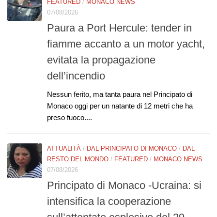
FEATURED
/
MONACO NEWS
07/08/2026
Paura a Port Hercule: tender in
fiamme accanto a un motor yacht,
evitata la propagazione
dell’incendio
Nessun ferito, ma tanta paura nel Principato di
Monaco oggi per un natante di 12 metri che ha
preso fuoco....
ATTUALITÀ
/
DAL PRINCIPATO DI MONACO
/
DAL
RESTO DEL MONDO
/
FEATURED
/
MONACO NEWS
07/08/2026
Principato di Monaco -Ucraina: si
intensifica la cooperazione