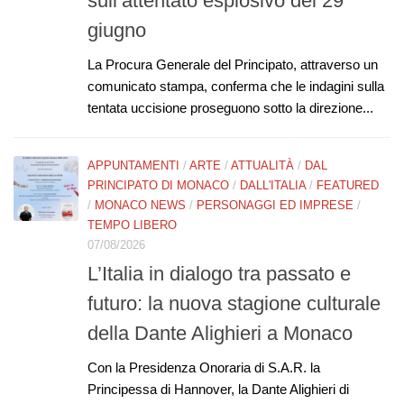
sull’attentato esplosivo del 29
giugno
La Procura Generale del Principato, attraverso un
comunicato stampa, conferma che le indagini sulla
tentata uccisione proseguono sotto la direzione...
APPUNTAMENTI
/
ARTE
/
ATTUALITÀ
/
DAL
PRINCIPATO DI MONACO
/
DALL'ITALIA
/
FEATURED
/
MONACO NEWS
/
PERSONAGGI ED IMPRESE
/
TEMPO LIBERO
07/08/2026
L’Italia in dialogo tra passato e
futuro: la nuova stagione culturale
della Dante Alighieri a Monaco
Con la Presidenza Onoraria di S.A.R. la
Principessa di Hannover, la Dante Alighieri di