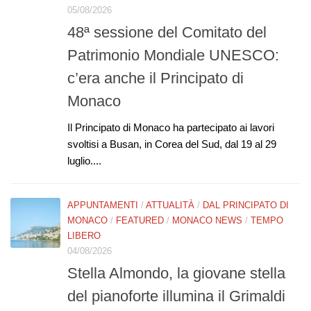
05/08/2026
48ª sessione del Comitato del
Patrimonio Mondiale UNESCO:
c’era anche il Principato di
Monaco
Il Principato di Monaco ha partecipato ai lavori
svoltisi a Busan, in Corea del Sud, dal 19 al 29
luglio....
APPUNTAMENTI
/
ATTUALITÀ
/
DAL PRINCIPATO DI
MONACO
/
FEATURED
/
MONACO NEWS
/
TEMPO
LIBERO
04/08/2026
Stella Almondo, la giovane stella
del pianoforte illumina il Grimaldi