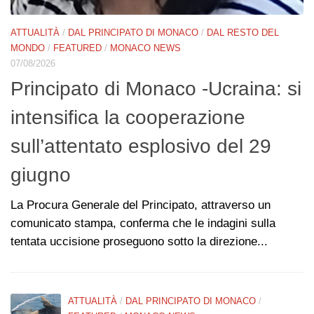
M
P
ATTUALITÀ
/
DAL PRINCIPATO DI MONACO
/
DAL RESTO DEL
07
MONDO
/
FEATURED
/
MONACO NEWS
L
07/08/2026
Principato di Monaco -Ucraina: si
f
intensifica la cooperazione
c
sull’attentato esplosivo del 29
co
giugno
C
Ha
La Procura Generale del Principato, attraverso un
p
comunicato stampa, conferma che le indagini sulla
tentata uccisione proseguono sotto la direzione...
ATTUALITÀ
/
DAL PRINCIPATO DI MONACO
/