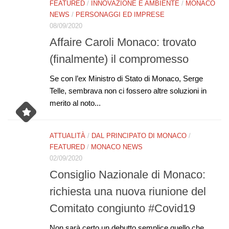
FEATURED
/
INNOVAZIONE E AMBIENTE
/
MONACO
NEWS
/
PERSONAGGI ED IMPRESE
08/09/2020
Affaire Caroli Monaco: trovato
(finalmente) il compromesso
Se con l’ex Ministro di Stato di Monaco, Serge
Telle, sembrava non ci fossero altre soluzioni in
merito al noto...
ATTUALITÀ
/
DAL PRINCIPATO DI MONACO
/
FEATURED
/
MONACO NEWS
02/09/2020
Consiglio Nazionale di Monaco:
richiesta una nuova riunione del
Comitato congiunto #Covid19
Non sarà certo un debutto semplice quello che