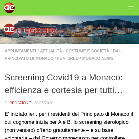
Salta al contenuto
APPUNTAMENTI
/
ATTUALITÀ
/
COSTUME E SOCIETÀ
/
DAL
PRINCIPATO DI MONACO
/
FEATURED
/
MONACO NEWS
Screening Covid19 a Monaco:
efficienza e cortesia per tutti…
DI
REDAZIONE
·
20/05/2020
E’ iniziato ieri, per i residenti del Principato di Monaco il
cui cognome inizia per A e B, lo screening sierologico
(non venoso) offerto gratuitamente – e su base
volontaria – dal Governo monegasco per controllare