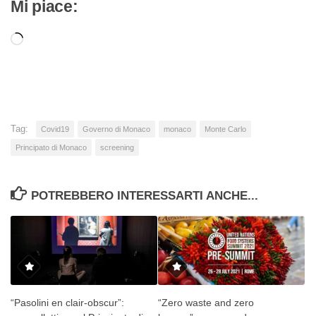
Mi piace:
Caricamento
in
corso…
Tag:
Covid19
Governo di Monaco
monaco
Monte Carlo
Principato di Monaco
screening
POTREBBERO INTERESSARTI ANCHE...
“Pasolini en clair-obscur”:
“Zero waste and zero