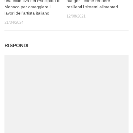
una collettiva nel Principato di
hunger”: come rendere
Monaco per omaggiare i
resilienti i sistemi alimentari
lavori dell’artista italiano
12/08/2021
21/04/2024
RISPONDI