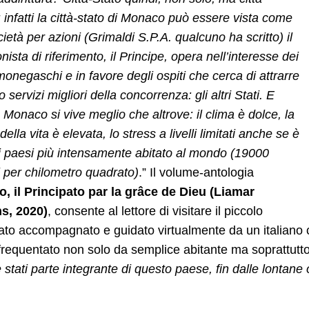
; infatti la città-stato di Monaco può essere vista come
ietà per azioni (Grimaldi S.P.A. qualcuno ha scritto) il
onista di riferimento, il Principe, opera nell’interesse dei
 monegaschi e in favore degli ospiti che cerca di attrarre
 servizi migliori della concorrenza: gli altri Stati. E
 a Monaco si vive meglio che altrove: il clima è dolce, la
della vita è elevata, lo stress a livelli limitati anche se è
i paesi più intensamente abitato al mondo (19000
i per chilometro quadrato)
.” Il volume-antologia
, il Principato par la grâce de Dieu
(Liamar
ns, 2020)
, consente al lettore di visitare il piccolo
ato accompagnato e guidato virtualmente da un italiano
frequentato non solo da semplice abitante ma soprattutto
stati parte integrante di questo paese, fin dalle lontane o