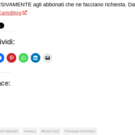
IVAMENTE agli abbonati che ne facciano richiesta. Da 
arloBlog
vidi:
ace:
camento
so…
uro Marabini
monaco
Monte Carlo
Principato di Monaco