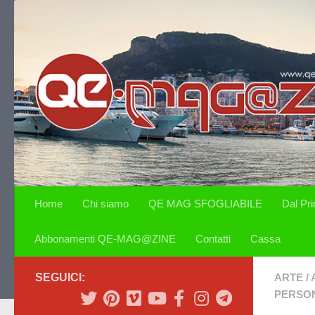
Salta al contenuto
Home
Chi siamo
QE MAG SFOGLIABILE
Dal Pr
Abbonamenti QE-MAG@ZINE
Contatti
Cassa
SEGUICI:
ARTE
/
PERSON