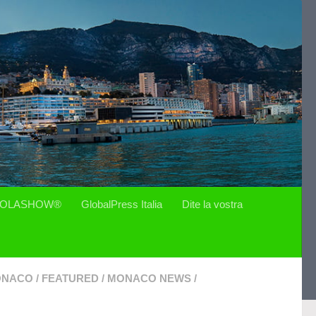
OLASHOW®
GlobalPress Italia
Dite la vostra
MONACO
/
FEATURED
/
MONACO NEWS
/