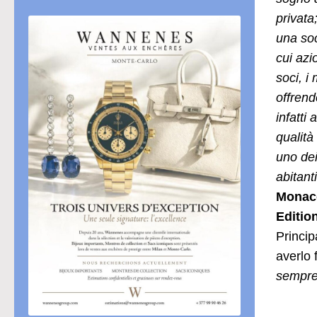
privata
una soc
cui azi
soci, i
offrendo
infatti
qualità 
uno de
abitant
Monaco
Editio
Princip
averlo 
sempre 