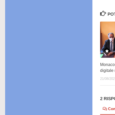
PO
Monaco 
digitale
21/08/202
2 RIS
Co