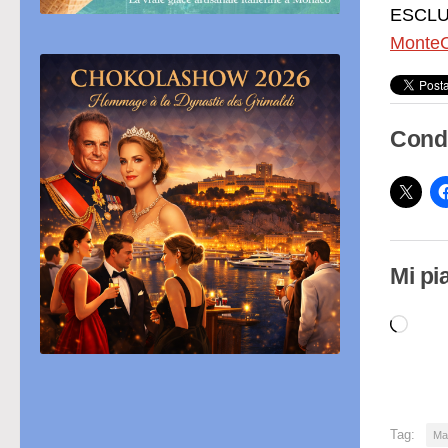
ESCLUS
MonteC
Condi
Mi pi
Cari
in
cor
Tag:
Ma