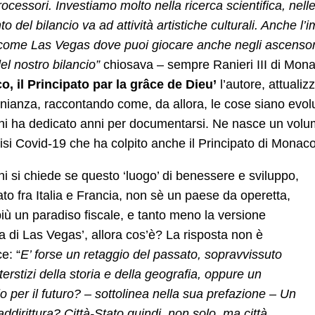
ocessori. Investiamo molto nella ricerca scientifica, nell
to del bilancio va ad attività artistiche culturali. Anche 
ome Las Vegas dove puoi giocare anche negli ascensori. 
el nostro bilancio”
chiosava – sempre Ranieri III di Monac
, il Principato par la grâce de Dieu’
l’autore, attualiz
nianza, raccontando come, da allora, le cose siano evolu
ni ha dedicato anni per documentarsi. Ne nasce un volu
risi Covid-19 che ha colpito anche il Principato di Monaco
i si chiede se questo ‘luogo’ di benessere e sviluppo,
to fra Italia e Francia, non sè un paese da operetta,
iù un paradiso fiscale, e tanto meno la versione
 di Las Vegas’, allora cos’è? La risposta non è
e: “
E’ forse un retaggio del passato, sopravvissuto
nterstizi della storia e della geografia, oppure un
 per il futuro? – sottolinea nella sua prefazione – Un
ddirittura? Città-Stato quindi, non solo, ma città