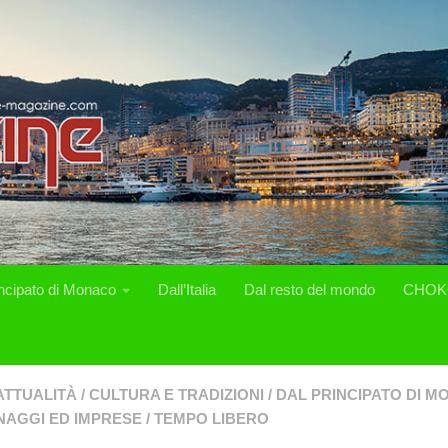
incipato di Monaco
Dall’Italia
Dal resto del mondo
CHOK
ATTUALITÀ
/
CULTURA E TRADIZIONI
/
DAL PRINCIPATO DI 
AGGI ED IMPRESE
/
TEMPO LIBERO