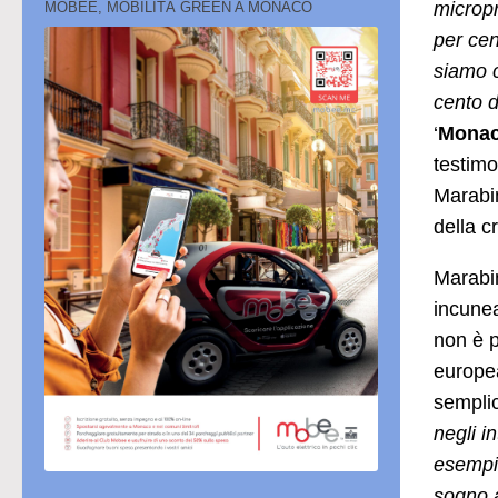
micropr
MOBEE, MOBILITÀ GREEN A MONACO
per cen
siamo c
cento d
‘
Monaco
testimo
Marabi
della c
Marabin
incunea
non è p
europea
semplic
negli i
esempio
sogno a