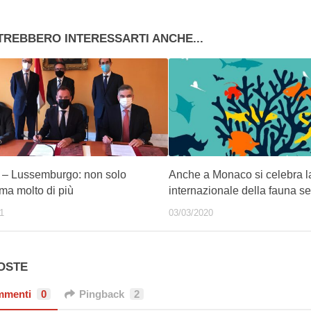
TREBBERO INTERESSARTI ANCHE...
– Lussemburgo: non solo
Anche a Monaco si celebra l
 ma molto di più
internazionale della fauna se
1
03/03/2020
POSTE
mmenti
0
Pingback
2