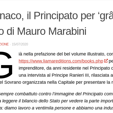
aco, il Principato per ‘gr
ro di Mauro Marabini
ZIONE
·
15/07/2020
G
ià nella prefazione del bel volume illustrato, 
https://www.liamareditions.com/books.php
pe
imprenditore, da anni residente nel Principato
una intervista al Principe Ranieri III, rilascia
del Sovrano organizzata nella Capitale per presentare la 
sempre combattuto contro l’immagine del Principato come
 leggere il bilancio dello Stato per vedere la parte impor
a: diamo lavoro a ventimila persone e abbiamo una indust