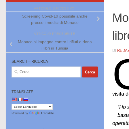
ARTICOLO SUCCESSIVO
Mon
Screening Covid-19 possibile anche
presso i medici di Monaco
lib
ARTICOLO PRECEDENTE
Monaco si impegna contro i rifiuti e dona
i libri in Tunisia
DI
REDA
SEARCH – RICERCA
Ricerca
per:
TRANSLATE:
visita 
“Ho 
Powered by
Translate
basta
operett