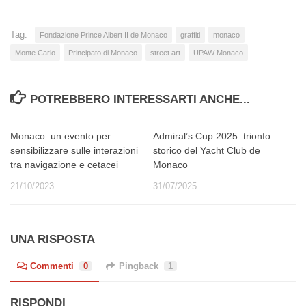
Tag:
Fondazione Prince Albert II de Monaco
graffiti
monaco
Monte Carlo
Principato di Monaco
street art
UPAW Monaco
POTREBBERO INTERESSARTI ANCHE...
Monaco: un evento per
Admiral’s Cup 2025: trionfo
sensibilizzare sulle interazioni
storico del Yacht Club de
tra navigazione e cetacei
Monaco
21/10/2023
31/07/2025
UNA RISPOSTA
Commenti
0
Pingback
1
RISPONDI