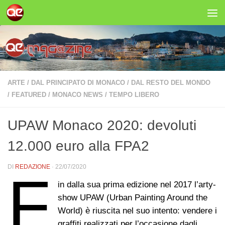
Salta al contenuto
ARTE
/
DAL PRINCIPATO DI MONACO
/
DAL RESTO DEL MONDO
/
FEATURED
/
MONACO NEWS
/
TEMPO LIBERO
UPAW Monaco 2020: devoluti
12.000 euro alla FPA2
DI
REDAZIONE
·
22/07/2020
F
in dalla sua prima edizione nel 2017 l’arty-
show UPAW (Urban Painting Around the
World) è riuscita nel suo intento: vendere i
graffiti realizzati per l’occasione dagli