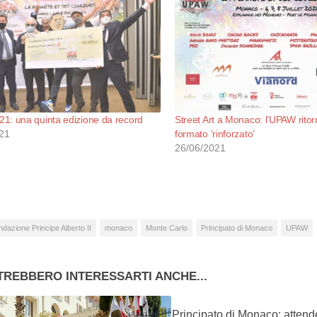
1: una quinta edizione da record
Street Art a Monaco: l’UPAW ritor
21
formato ‘rinforzato’
26/06/2021
dazione Principe Alberto II
monaco
Monte Carlo
Principato di Monaco
UPAW
TREBBERO INTERESSARTI ANCHE...
Principato di Monaco: attend