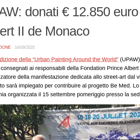
W: donati € 12.850 euro 
ert II de Monaco
ZIONE
·
16/09/2020
dizione della “Urban Painting Around the World”
(UPAW) s
consegnati ai responsabili della Fondation Prince Alber
zatore della manifestazione dedicata allo street-art dal vi
to sarà impiegato per contribuire al progetto Be Med. L
ia organizzata il 15 settembre pomeriggio presso la se