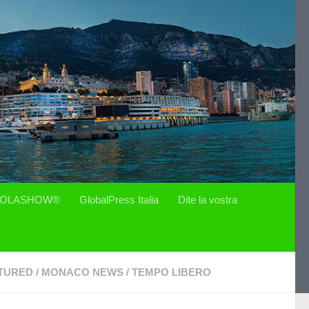
OLASHOW®
GlobalPress Italia
Dite la vostra
TURED
/
MONACO NEWS
/
TEMPO LIBERO