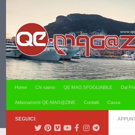
Salta al contenuto
Home
Chi siamo
QE MAG SFOGLIABILE
Dal Pr
Abbonamenti QE-MAG@ZINE
Contatti
Cassa
SEGUICI:
APPUN