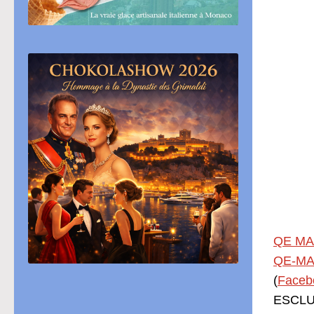
QE MA
QE-MA
(
Faceb
ESCLUS