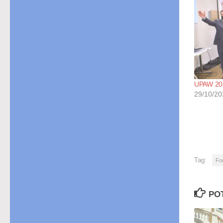
UPAW 202
29/10/20
Tag:
Fon
PO