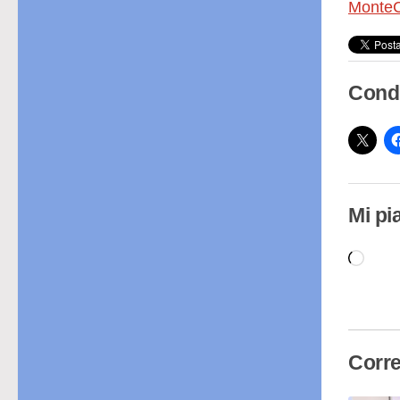
MonteC
Condi
Mi pi
Cari
in
cor
Corre