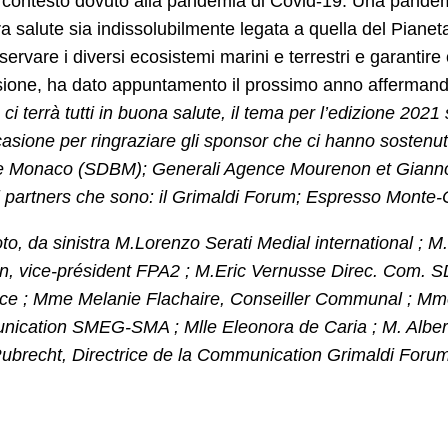
le contesto dovuto alla pandemia di Covid-19. Una pand
ra salute sia indissolubilmente legata a quella del Pianeta
servare i diversi ecosistemi marini e terrestri e garantire
sione, ha dato appuntamento il prossimo anno affermand
 ci terrà tutti in buona salute, il tema per l’edizione 2021 
casione per ringraziare gli sponsor che ci hanno sostenut
 Monaco (SDBM); Generali Agence Mourenon et Giannot
 partners che sono: il Grimaldi Forum; Espresso Monte-C
oto, da sinistra M.Lorenzo Serati Medial international ; M
, vice-président FPA2 ; M.Eric Vernusse Direc. Com. SD
ce ; Mme Melanie Flachaire, Conseiller Communal ; Mme 
ication SMEG-SMA ; Mlle Eleonora de Caria ; M. Alber
ubrecht, Directrice de la Communication Grimaldi Forum