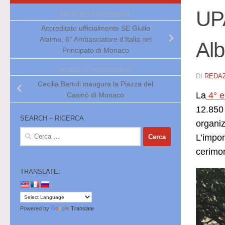
UPA
ARTICOLO SUCCESSIVO
Accreditato ufficialmente SE Giulio
Alaimo, 6° Ambasciatore d’Italia nel
Alb
Principato di Monaco
ARTICOLO PRECEDENTE
DI
REDA
Cecilia Bartoli inaugura la Piazza del
La
4° e
Casinò di Monaco
12.850 
SEARCH – RICERCA
organiz
Ricerca
L’impor
per:
cerimon
TRANSLATE:
Powered by
Translate