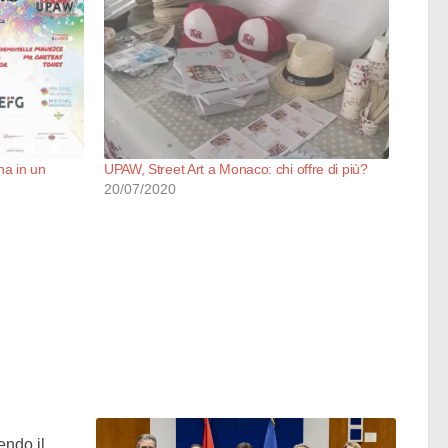
na in un
UPAW, Street Art a Monaco: chi offre di più?
20/07/2020
endo il