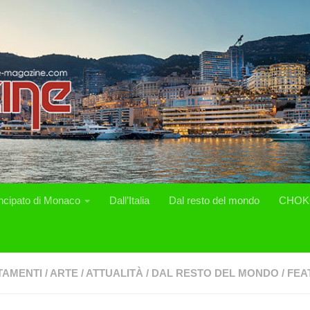
incipato di Monaco
Dall’Italia
Dal resto del mondo
CHOK
TAMENTI
/
ARTE
/
ATTUALITÀ
/
DAL RESTO DEL MONDO
/
FEA