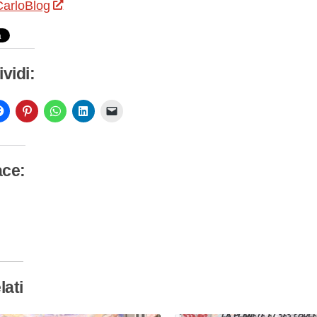
arloBlog
vidi:
ace:
camento
so…
lati