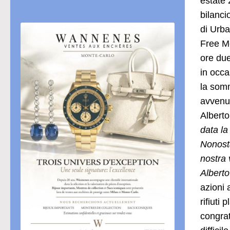
estate 
bilanci
di Urba
Free M
ore due
in occa
la somm
avvenut
Alberto
data la
Nonosta
nostra 
Alberto
azioni 
rifiuti
congrat