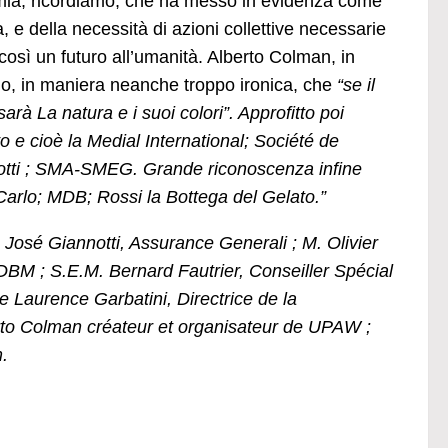
emia, ricordiamo, che ha messo in evidenza come
, e della necessità di azioni collettive necessarie
 così un futuro all’umanità. Alberto Colman, in
o, in maniera neanche troppo ironica, che
“se il
sarà La natura e i suoi colori”. Approfitto poi
o e cioè la Medial International; Société de
ti ; SMA-SMEG. Grande riconoscenza infine
arlo; MDB; Rossi la Bottega del Gelato.”
. José Giannotti, Assurance Generali ; M. Olivier
BM ; S.E.M. Bernard Fautrier, Conseiller Spécial
Laurence Garbatini, Directrice de la
to Colman créateur et organisateur de UPAW ;
.