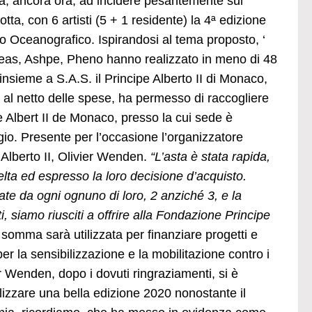
ua, ancora ora, ad incidere pesantemente sul
tta, con 6 artisti (5 + 1 residente) la 4ª edizione
eo Oceanografico. Ispirandosi al tema proposto, ‘
eas, Ashpe, Pheno hanno realizzato in meno di 48
sieme a S.A.S. il Principe Alberto II di Monaco,
, al netto delle spese, ha permesso di raccogliere
 Albert II de Monaco, presso la cui sede è
io. Presente per l’occasione l’organizzatore
Alberto II, Olivier Wenden.
“L’asta è stata rapida,
celta ed espresso la loro decisione d’acquisto.
zate da ogni ognuno di loro, 2 anziché 3, e la
ti, siamo riusciti a offrire alla Fondazione Principe
omma sarà utilizzata per finanziare progetti e
r la sensibilizzazione e la mobilitazione contro i
r Wenden, dopo i dovuti ringraziamenti, si è
alizzare una bella edizione 2020 nonostante il