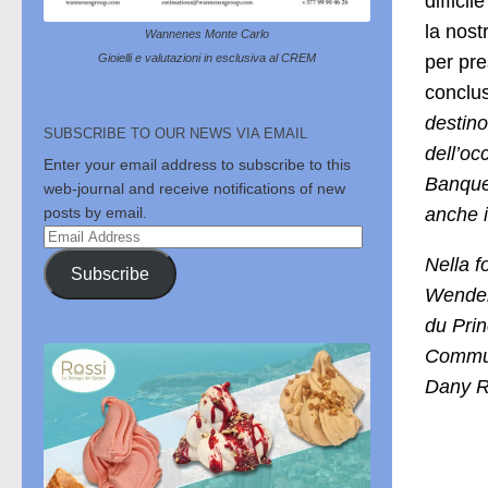
diffici
la nost
Wannenes Monte Carlo
per pre
Gioielli e valutazioni in esclusiva al CREM
conclu
destino
SUBSCRIBE TO OUR NEWS VIA EMAIL
dell’oc
Enter your email address to subscribe to this
Banque
web-journal and receive notifications of new
anche i
posts by email.
Email
Address
Nella f
Subscribe
Wenden
du Prin
Commun
Dany R