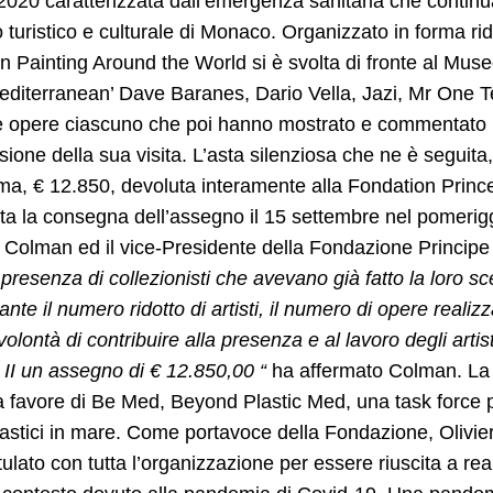
2020 caratterizzata dall’emergenza sanitaria che contin
o turistico e culturale di Monaco. Organizzato in forma rido
n Painting Around the World si è svolta di fronte al Mus
editerranean’ Dave Baranes, Dario Vella, Jazi, Mr One T
 opere ciascuno che poi hanno mostrato e commentato in
sione della sua visita. L’asta silenziosa che ne è seguita
a, € 12.850, devoluta interamente alla Fondation Prince
a la consegna dell’assegno il 15 settembre nel pomerigg
 Colman ed il vice-Presidente della Fondazione Principe 
 presenza di collezionisti che avevano già fatto la loro s
nte il numero ridotto di artisti, il numero di opere realiz
volontà di contribuire alla presenza e al lavoro degli artis
 II un assegno di € 12.850,00 “
ha affermato Colman. La s
a favore di Be Med, Beyond Plastic Med, una task force pe
 plastici in mare. Come portavoce della Fondazione, Olivie
ulato con tutta l’organizzazione per essere riuscita a re