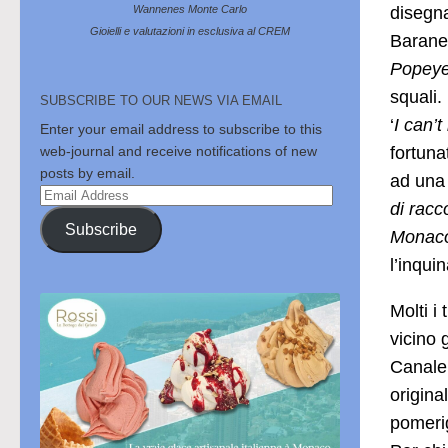
disegn
Wannenes Monte Carlo
Gioielli e valutazioni in esclusiva al CREM
Baranes
Popey
squali.
SUBSCRIBE TO OUR NEWS VIA EMAIL
‘
I can’t
Enter your email address to subscribe to this
fortuna
web-journal and receive notifications of new
posts by email.
ad una 
Email
di racc
Address
Subscribe
Monac
l’inqui
Molti i
vicino 
Canale,
origina
pomerig