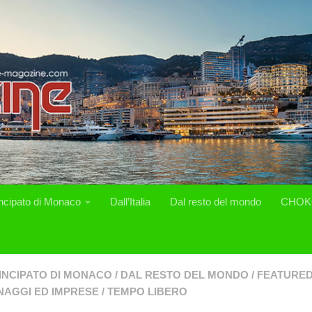
incipato di Monaco
Dall’Italia
Dal resto del mondo
CHOK
INCIPATO DI MONACO
/
DAL RESTO DEL MONDO
/
FEATURE
AGGI ED IMPRESE
/
TEMPO LIBERO