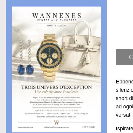
c
Ebbene 
silenzi
short d
ad ogni
versati
Ispirat