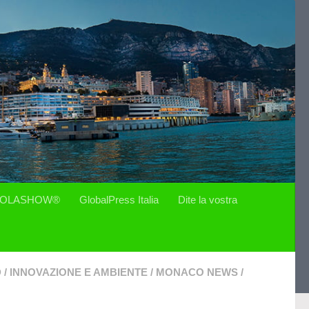
OLASHOW®
GlobalPress Italia
Dite la vostra
D
/
INNOVAZIONE E AMBIENTE
/
MONACO NEWS
/