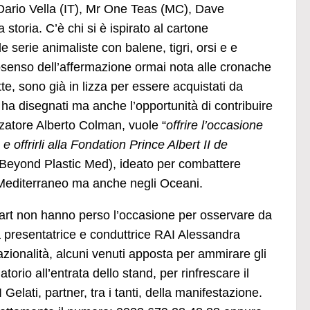
Dario Vella (IT), Mr One Teas (MC), Dave
oria. C’è chi si è ispirato al cartone
 serie animaliste con balene, tigri, orsi e e
iosenso dell’affermazione ormai nota alle cronache
ette, sono già in lizza per essere acquistati da
li ha disegnati ma anche l’opportunità di contribuire
zzatore Alberto Colman, vuole “
offrire l’occasione
e offrirli alla Fondation Prince Albert II de
Beyond Plastic Med), ideato per combattere
 Mediterraneo ma anche negli Oceani.
et art non hanno perso l’occasione per osservare da
ota presentatrice e conduttrice RAI Alessandra
zionalità, alcuni venuti apposta per ammirare gli
atorio all’entrata dello stand, per rinfrescare il
elati, partner, tra i tanti, della manifestazione.