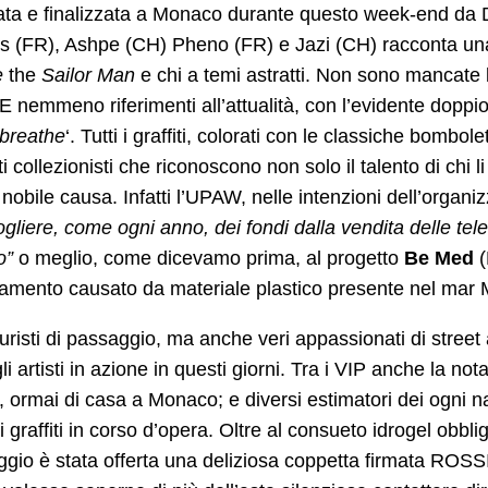
ata e finalizzata a Monaco durante questo week-end da 
 (FR), Ashpe (CH) Pheno (FR) e Jazi (CH) racconta una st
e
the
Sailor Man
e chi a temi astratti. Non sono mancate le
 E nemmeno riferimenti all’attualità, con l’evidente dopp
 breathe
‘. Tutti i graffiti, colorati con le classiche bombol
ti collezionisti che riconoscono non solo il talento di chi 
nobile causa. Infatti l’UPAW, nelle intenzioni dell’organi
ogliere, come ogni anno, dei fondi dalla vendita delle tele 
o”
o meglio, come dicevamo prima, al progetto
Be Med
(
namento causato da materiale plastico presente nel mar
 turisti di passaggio, ma anche veri appassionati di stre
gli artisti in azione in questi giorni. Tra i VIP anche la n
 ormai di casa a Monaco; e diversi estimatori dei ogni na
li graffiti in corso d’opera. Oltre al consueto idrogel obblig
gio è stata offerta una deliziosa coppetta firmata ROSSI G