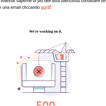
 volesse saperne di più dell’asta silenziosa contattare 
e una email cliccando
qui