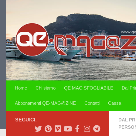
Salta al contenuto
Home
Chi siamo
QE MAG SFOGLIABILE
Dal Pr
Abbonamenti QE-MAG@ZINE
Contatti
Cassa
SEGUICI:
DAL PR
PERSON