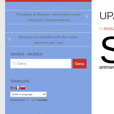
ARTICOLO SUCCESSIVO
UPA
Principato di Monaco: referendum,come
votare per corrispondenza
DI
REDA
ARTICOLO PRECEDENTE
Monaco e la mobilità sulle due ruote:
istruzioni per l’uso
SEARCH – RICERCA
Ricerca
animar
per:
TRANSLATE:
Powered by
Translate