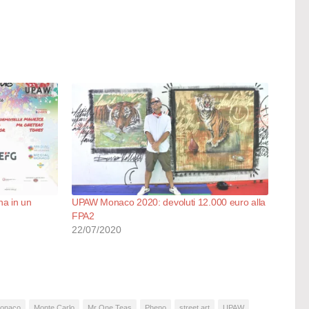
na in un
UPAW Monaco 2020: devoluti 12.000 euro alla
FPA2
22/07/2020
onaco
Monte Carlo
Mr One Teas
Pheno
street art
UPAW