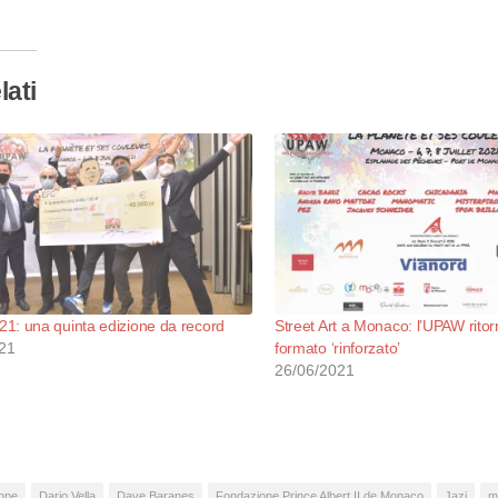
so…
lati
1: una quinta edizione da record
Street Art a Monaco: l’UPAW ritor
21
formato ‘rinforzato’
26/06/2021
hpe
Dario Vella
Dave Baranes
Fondazione Prince Albert II de Monaco
Jazi
m