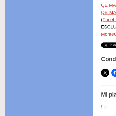
QE MA
QE-MA
(
Faceb
ESCLUS
MonteC
Condi
Mi pi
Cari
in