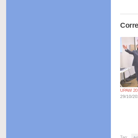
cor
Corre
UPAW 202
29/10/20
Tag:
As