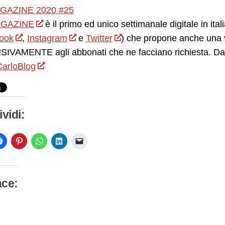
GAZINE 2020 #25
GAZINE
è il primo ed unico settimanale digitale in ita
ook
,
Instagram
e
Twitter
) che propone anche una v
IVAMENTE agli abbonati che ne facciano richiesta. Da 
arloBlog
vidi:
ace:
camento