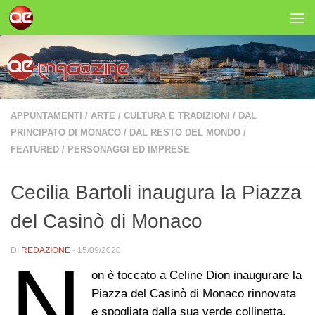
Salta al contenuto
APPUNTAMENTI
/
ARTE
/
CULTURA E TRADIZIONI
/
DAL
PRINCIPATO DI MONACO
/
DAL RESTO DEL MONDO
/
FEATURED
/
PERSONAGGI ED IMPRESE
Cecilia Bartoli inaugura la Piazza
del Casinò di Monaco
DI
REDAZIONE
·
15/09/2020
N
on è toccato a Celine Dion inaugurare la
Piazza del Casinò di Monaco rinnovata
e spogliata dalla sua verde collinetta,