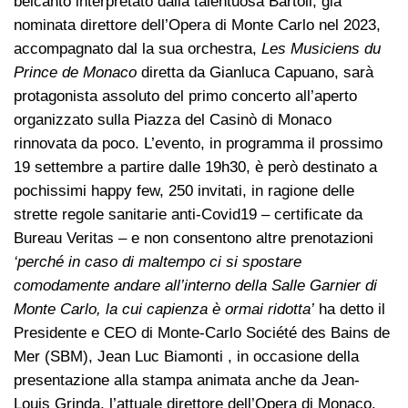
belcanto interpretato dalla talentuosa Bartoli, già
nominata direttore dell’Opera di Monte Carlo nel 2023,
accompagnato dal la sua orchestra,
Les Musiciens du
Prince de Monaco
diretta da Gianluca Capuano, sarà
protagonista assoluto del primo concerto all’aperto
organizzato sulla Piazza del Casinò di Monaco
rinnovata da poco. L’evento, in programma il prossimo
19 settembre a partire dalle 19h30, è però destinato a
pochissimi happy few, 250 invitati, in ragione delle
strette regole sanitarie anti-Covid19 – certificate da
Bureau Veritas – e non consentono altre prenotazioni
‘perché in caso di maltempo ci si spostare
comodamente andare all’interno della Salle Garnier di
Monte Carlo, la cui capienza è ormai ridotta’
ha detto il
Presidente e CEO di Monte-Carlo Société des Bains de
Mer (SBM), Jean Luc Biamonti , in occasione della
presentazione alla stampa animata anche da Jean-
Louis Grinda, l’attuale direttore dell’Opera di Monaco.