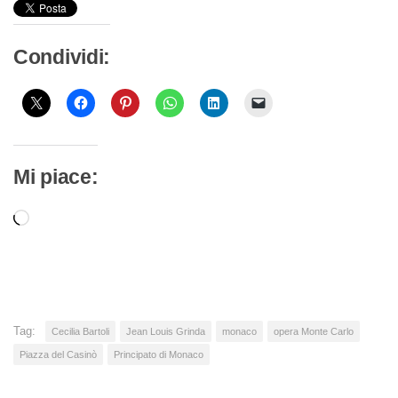
Condividi:
Mi piace:
Caricamento
in
corso…
Tag:
Cecilia Bartoli
Jean Louis Grinda
monaco
opera Monte Carlo
Piazza del Casinò
Principato di Monaco