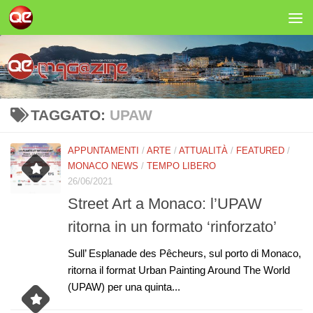
Salta al contenuto
TAGGATO:
UPAW
APPUNTAMENTI
/
ARTE
/
ATTUALITÀ
/
FEATURED
/
MONACO NEWS
/
TEMPO LIBERO
26/06/2021
Street Art a Monaco: l’UPAW
ritorna in un formato ‘rinforzato’
Sull’ Esplanade des Pêcheurs, sul porto di Monaco,
ritorna il format Urban Painting Around The World
(UPAW) per una quinta...