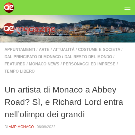
Salta al contenuto
APPUNTAMENTI
/
ARTE
/
ATTUALITÀ
/
COSTUME E SOCIETÀ
/
DAL PRINCIPATO DI MONACO
/
DAL RESTO DEL MONDO
/
FEATURED
/
MONACO NEWS
/
PERSONAGGI ED IMPRESE
/
TEMPO LIBERO
Un artista di Monaco a Abbey
Road? Sì, e Richard Lord entra
nell’olimpo dei grandi
DI
AMP MONACO
·
06/09/2022