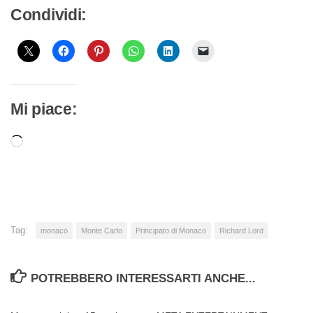
Condividi:
Mi piace:
Caricamento
in
corso…
Tag:
monaco
Monte Carlo
Principato di Monaco
Richard Lord
POTREBBERO INTERESSARTI ANCHE...