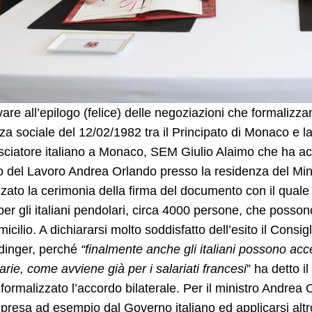
vare all’epilogo (felice) delle negoziazioni che formalizz
za sociale del 12/02/1982 tra il Principato di Monaco e la
ciatore italiano a Monaco, SEM Giulio Alaimo che ha ac
o del Lavoro Andrea Orlando presso la residenza del Mini
zato la cerimonia della firma del documento con il quale s
er gli italiani pendolari, circa 4000 persone, che posson
micilio. A dichiararsi molto soddisfatto dell’esito il Consigl
inger, perché
“finalmente anche gli italiani possono acc
rie, come avviene già per i salariati francesi
” ha detto 
formalizzato l’accordo bilaterale. Per il ministro Andre
presa ad esempio dal Governo italiano ed applicarsi altr