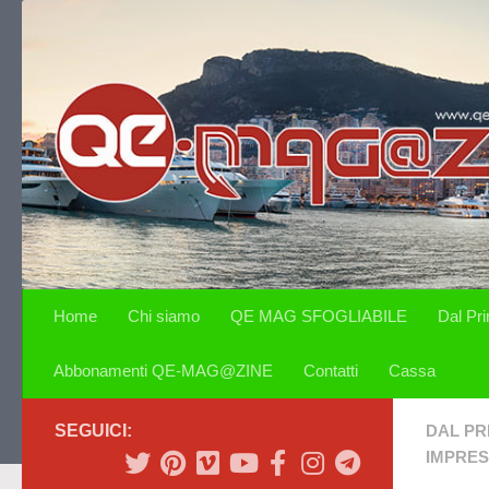
Salta al contenuto
Home
Chi siamo
QE MAG SFOGLIABILE
Dal Pr
Abbonamenti QE-MAG@ZINE
Contatti
Cassa
SEGUICI:
DAL PR
IMPRE