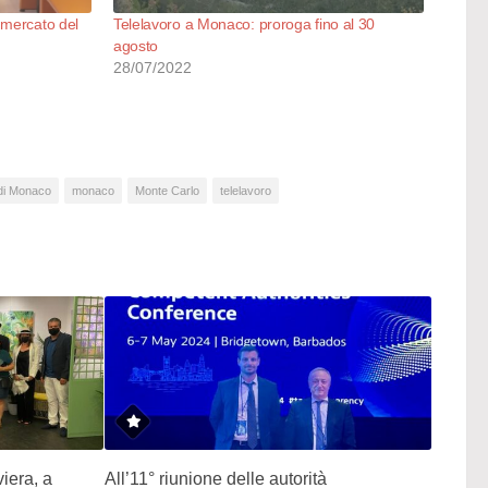
 mercato del
Telelavoro a Monaco: proroga fino al 30
agosto
28/07/2022
di Monaco
monaco
Monte Carlo
telelavoro
viera, a
All’11° riunione delle autorità