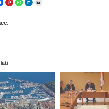
ace:
camento
so…
lati