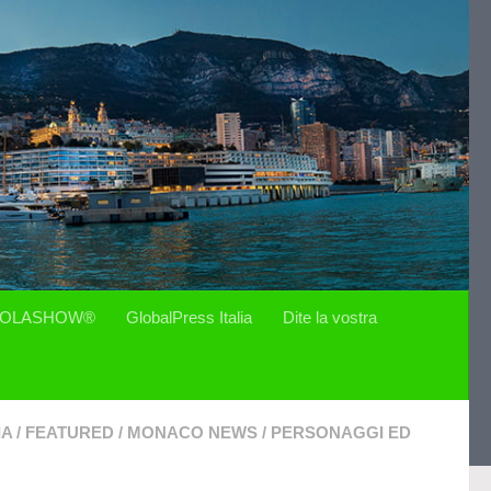
OLASHOW®
GlobalPress Italia
Dite la vostra
IA
/
FEATURED
/
MONACO NEWS
/
PERSONAGGI ED