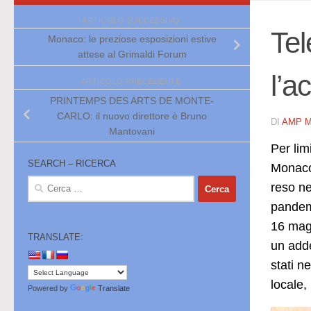
ARTICOLO SUCCESSIVO
Tel
Monaco: le preziose esposizioni estive
attese al Grimaldi Forum
l’a
ARTICOLO PRECEDENTE
PRINTEMPS DES ARTS DE MONTE-
CARLO: il nuovo direttore è Bruno
DI
AMP 
Mantovani
Per lim
SEARCH – RICERCA
Monaco 
Ricerca
reso ne
per:
pandemi
16 magg
TRANSLATE:
un adde
stati n
locale,
Powered by
Translate