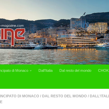
incipato di Monaco
Dall’Italia
Dal resto del mondo
CHOK
INCIPATO DI MONACO
/
DAL RESTO DEL MONDO
/
DALL'ITAL
SE