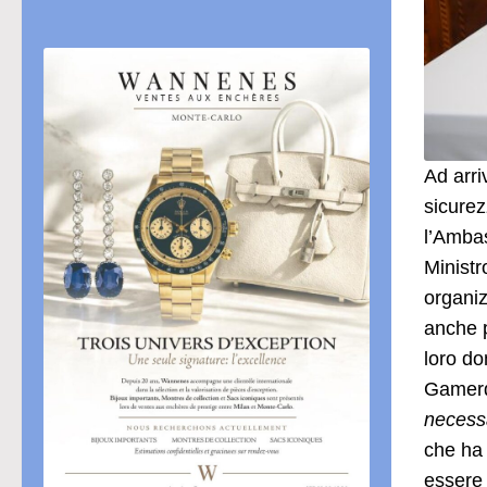
Ad arri
sicurez
l’Ambas
Ministr
organiz
anche p
loro do
Gamerd
necessa
che ha 
essere 