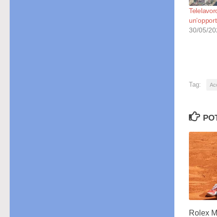
Telelavor
un’opportu
30/05/20
Tag:
Ac
PO
Rolex M