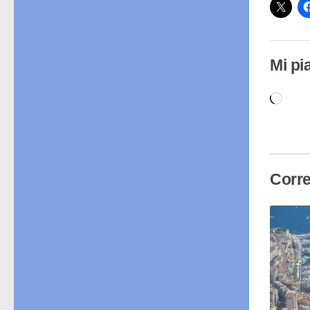
Mi pi
Cari
in
cor
Corre