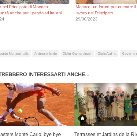
o nel Principato di Monaco:
Monaco: un forum per animare il
nità anche per i pendolari italiani
lavoro nel Principato
24
29/06/2023
cordo Monaco Italia
Andrea orlando
Didier Gamerdinger
Giulio Alaimo
Governo 
TREBBERO INTERESSARTI ANCHE...
asters Monte Carlo: bye bye
Terrasses et Jardins de la Ri