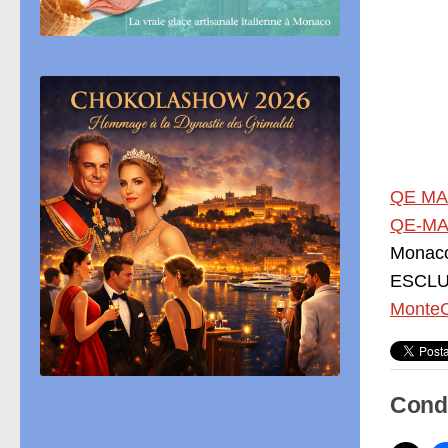
QE MA
QE-MA
Monac
ESCLUS
MonteC
Condi