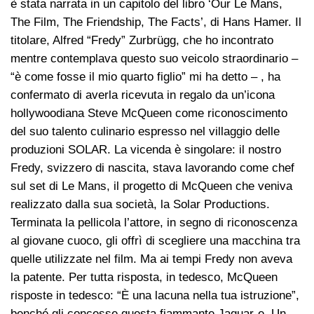
è stata narrata in un capitolo del libro ‘Our Le Mans,
The Film, The Friendship, The Facts’, di Hans Hamer. Il
titolare, Alfred “Fredy” Zurbrügg, che ho incontrato
mentre contemplava questo suo veicolo straordinario –
“è come fosse il mio quarto figlio” mi ha detto – , ha
confermato di averla ricevuta in regalo da un’icona
hollywoodiana Steve McQueen come riconoscimento
del suo talento culinario espresso nel villaggio delle
produzioni SOLAR. La vicenda è singolare: il nostro
Fredy, svizzero di nascita, stava lavorando come chef
sul set di Le Mans, il progetto di McQueen che veniva
realizzato dalla sua società, la Solar Productions.
Terminata la pellicola l’attore, in segno di riconoscenza
al giovane cuoco, gli offrì di scegliere una macchina tra
quelle utilizzate nel film. Ma ai tempi Fredy non aveva
la patente. Per tutta risposta, in tedesco, McQueen
risposte in tedesco: “È una lacuna nella tua istruzione”,
benché gli concesse questa fiammante Jaguar-e. Un