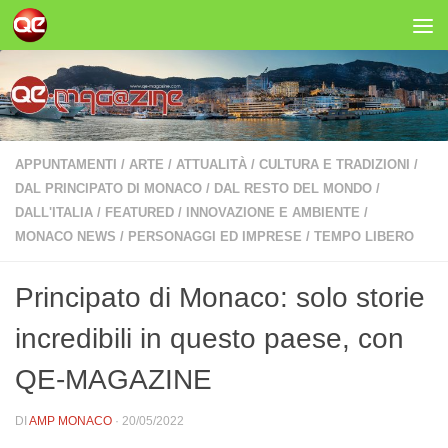
Salta al contenuto
APPUNTAMENTI
/
ARTE
/
ATTUALITÀ
/
CULTURA E TRADIZIONI
/
DAL PRINCIPATO DI MONACO
/
DAL RESTO DEL MONDO
/
DALL'ITALIA
/
FEATURED
/
INNOVAZIONE E AMBIENTE
/
MONACO NEWS
/
PERSONAGGI ED IMPRESE
/
TEMPO LIBERO
Principato di Monaco: solo storie
incredibili in questo paese, con
QE-MAGAZINE
DI
AMP MONACO
·
20/05/2022