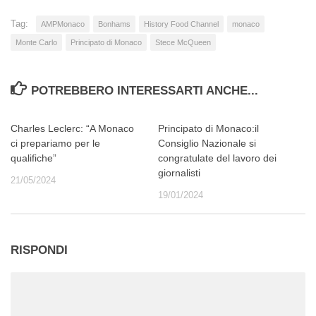
Tag:
AMPMonaco
Bonhams
History Food Channel
monaco
Monte Carlo
Principato di Monaco
Stece McQueen
POTREBBERO INTERESSARTI ANCHE...
Charles Leclerc: “A Monaco
Principato di Monaco:il
ci prepariamo per le
Consiglio Nazionale si
qualifiche”
congratulate del lavoro dei
giornalisti
21/05/2024
19/01/2024
RISPONDI