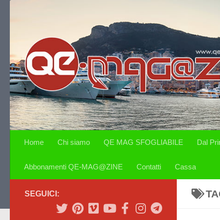
Salta al contenuto
Home
Chi siamo
QE MAG SFOGLIABILE
Dal Pr
Abbonamenti QE-MAG@ZINE
Contatti
Cassa
TA
SEGUICI: