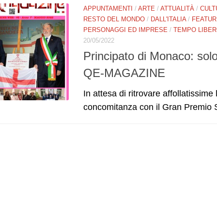
APPUNTAMENTI
/
ARTE
/
ATTUALITÀ
/
CULT
RESTO DEL MONDO
/
DALL'ITALIA
/
FEATUR
PERSONAGGI ED IMPRESE
/
TEMPO LIBE
20/05/2022
Principato di Monaco: solo 
QE-MAGAZINE
In attesa di ritrovare affollatissim
concomitanza con il Gran Premio St