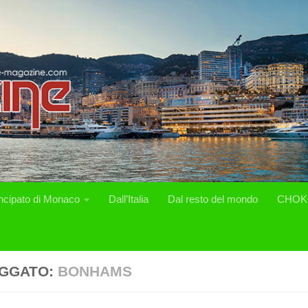
incipato di Monaco
Dall’Italia
Dal resto del mondo
CHOK
GGATO:
BONHAMS