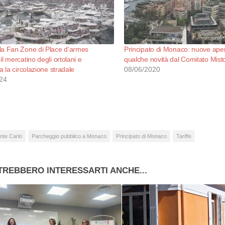
la Fan Zone di Place d’armes
Principato di Monaco: nuove aper
il mercatino degli ortolani e
qualche novità dal Comitato Mist
a la circolazione stradale
08/06/2020
24
nte Carlo
Parcheggio pubblico a Monaco
Principato di Monaco
Tariffe
TREBBERO INTERESSARTI ANCHE...