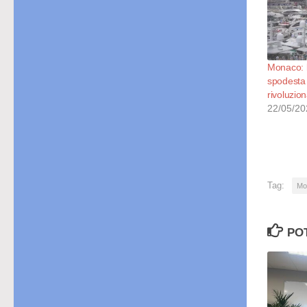
Monaco: 
spodesta 
rivoluzion
22/05/20
Tag:
Mo
PO