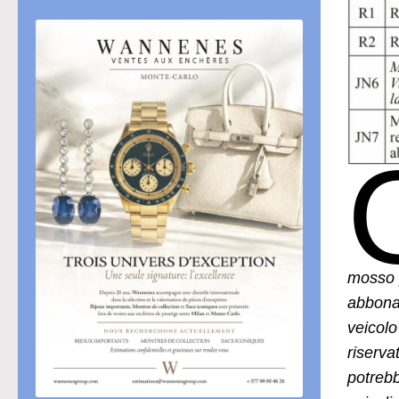
mosso p
abbonam
veicol
riserva
potrebb