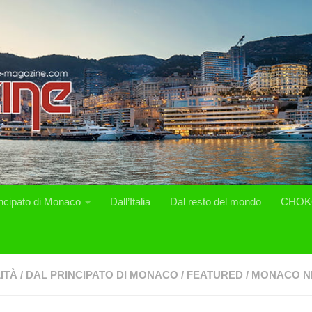
incipato di Monaco
Dall’Italia
Dal resto del mondo
CHOK
ITÀ
/
DAL PRINCIPATO DI MONACO
/
FEATURED
/
MONACO N