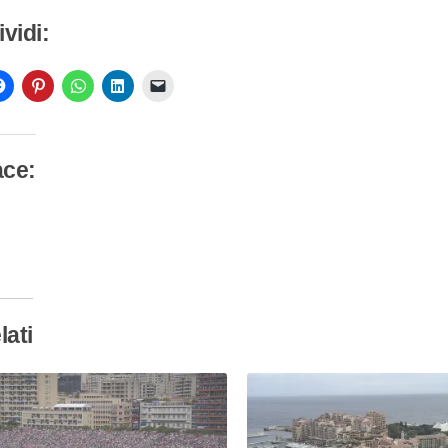
vidi:
ace:
camento
so…
lati