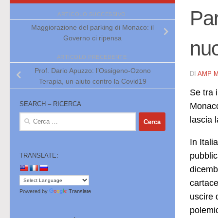
Par
ARTICOLO SUCCESSIVO
Maggiorazione del parking di Monaco: il
Governo ci ripensa
nuo
ARTICOLO PRECEDENTE
Prof. Dario Apuzzo: l’Ossigeno-Ozono
DI
AMP 
Terapia, un aiuto contro la Covid19
Se tra
SEARCH – RICERCA
Monaco 
Ricerca
lascia 
per:
In Ital
pubblic
TRANSLATE:
dicembr
cartace
Powered by
Translate
uscire 
polemic