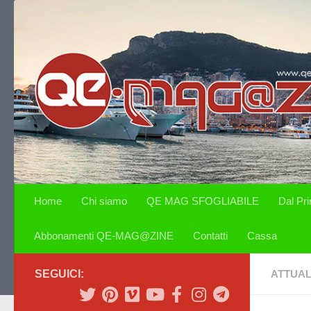
Salta al contenuto
Home
Chi siamo
QE MAG SFOGLIABILE
Dal Pr
Abbonamenti QE-MAG@ZINE
Contatti
Cassa
SEGUICI:
ATTUAL