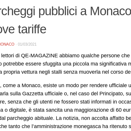
cheggi pubblici a Monaco:
ve tariffe
MONACO
·
01/03/2021
 i lettori di QE-MAGAZINE abbiamo qualche persone che 
potrebbe essere sfuggita una piccola ma significativa m
la propria vettura negli stalli senza muoverla nel corso d
ia, come a Monaco, esiste un modo per rendere ufficiale
arla sulla Gazzetta ufficiale o, nel caso del Principato, 
e, senza che gli utenti ne fossero stati informati in occa
a o digitale, è stata sancita una maggiorazione di 60 euro
dal parcheggio abituale. La notizia, non accolta affatt
he tanto che l’amministrazione monegasca ha ritenuto sp