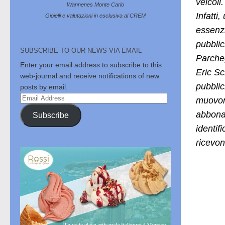
veicoli
Wannenes Monte Carlo
Infatti
Gioielli e valutazioni in esclusiva al CREM
essenzia
pubblic
SUBSCRIBE TO OUR NEWS VIA EMAIL
Parcheg
Enter your email address to subscribe to this
Eric Sc
web-journal and receive notifications of new
pubblic
posts by email.
Email
muovono
Address
abbonam
Subscribe
identif
ricevon