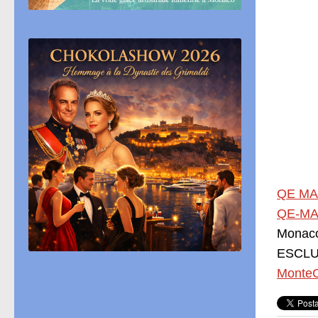
QE MA
QE-MA
Monac
ESCLUS
MonteC