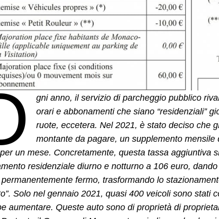
O
gni anno, il servizio di parcheggio pubblico rivalu
orari e abbonamenti che siano “residenziali” gio
ruote, eccetera. Nel 2021, è stato deciso che gl
montante da pagare, un supplemento mensile di 
er un mese. Concretamente, questa tassa aggiuntiva si 
ento residenziale diurno e notturno a 106 euro, dando di
o permanentemente fermo, trasformando lo stazionamento
to”. Solo nel gennaio 2021, quasi 400 veicoli sono stati c
e aumentare. Queste auto sono di proprietà di propriet