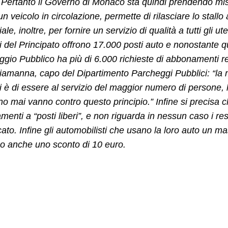
. Pertanto il Governo di Monaco sta quindi prendendo mis
, un veicolo in circolazione, permette di rilasciare lo stall
le, inoltre, per fornire un servizio di qualità a tutti gli u
i del Principato offrono 17.000 posti auto e nonostante qu
gio Pubblico ha più di 6.000 richieste di abbonamenti res
iamanna, capo del Dipartimento Parcheggi Pubblici: “la 
i è di essere al servizio del maggior numero di persone,
 mai vanno contro questo principio.” Infine si precisa ch
enti a “posti liberi”, e non riguarda in nessun caso i res
icato. Infine gli automobilisti che usano la loro auto un 
o anche uno sconto di 10 euro.