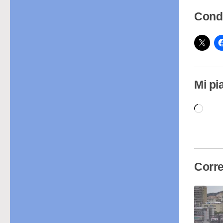
Condi
Mi pi
Cari
in
cor
Corre