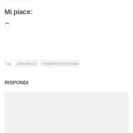
Mi piace:
Caricamento
in
corso…
Tag:
Dario Apuzzo
Ossigeno Ozono Terapia
RISPONDI