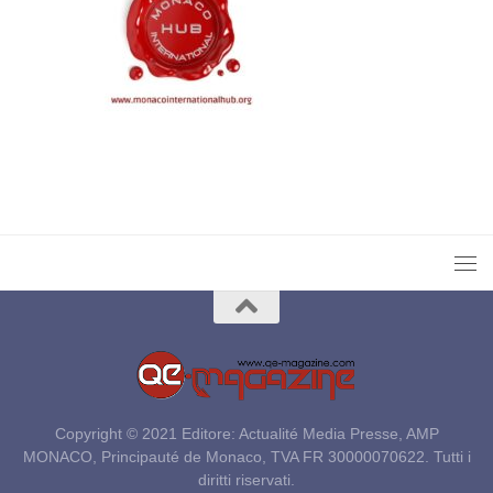
Copyright © 2021 Editore: Actualité Media Presse, AMP
MONACO, Principauté de Monaco, TVA FR 30000070622. Tutti i
diritti riservati.