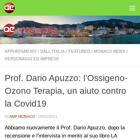
Salta al contenuto
APPUNTAMENTI
/
DALL'ITALIA
/
FEATURED
/
MONACO NEWS
/
PERSONAGGI ED IMPRESE
Prof. Dario Apuzzo: l’Ossigeno-
Ozono Terapia, un aiuto contro
la Covid19
DI
AMP MONACO
·
28/02/2021
Abbiamo nuovamente il Prof. Dario Apuzzo, dopo la
recensione e l’intervista in merito al suo libro LA