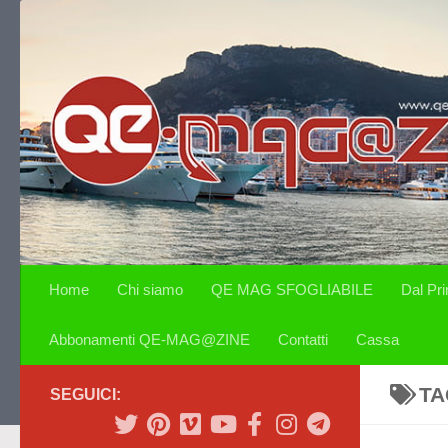
Salta al contenuto
Home
Chi siamo
QE MAG SFOGLIABILE
Dal Pr
Abbonamenti QE-MAG@ZINE
Contatti
Cassa
TA
SEGUICI: