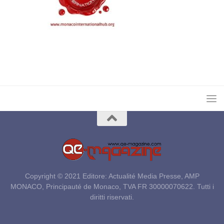
Copyright © 2021 Editore: Actualité Media Presse, AMP
MONACO, Principauté de Monaco, TVA FR 30000070622. Tutti i
diritti riservati.