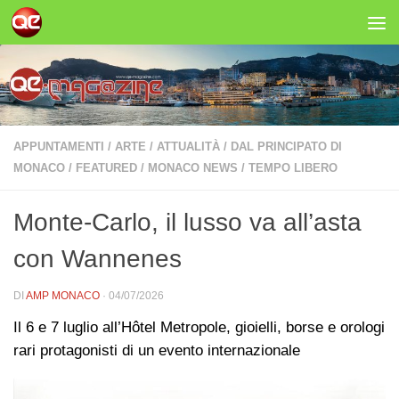
Salta al contenuto
APPUNTAMENTI
/
ARTE
/
ATTUALITÀ
/
DAL PRINCIPATO DI
MONACO
/
FEATURED
/
MONACO NEWS
/
TEMPO LIBERO
Monte-Carlo, il lusso va all’asta
con Wannenes
DI
AMP MONACO
·
04/07/2026
Il 6 e 7 luglio all’Hôtel Metropole, gioielli, borse e orologi
rari protagonisti di un evento internazionale