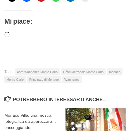
Mi piace:
Caricamento
in
corso…
Tag:
Asta Wannenes Monte Carlo
Hôtel Metropole Monte Carlo
monaco
Monte Carlo
Principato di Monaco
Wannenes
POTREBBERO INTERESSARTI ANCHE...
Monaco Ville: una mostra
fotografica da apprezzare…
passeggiando