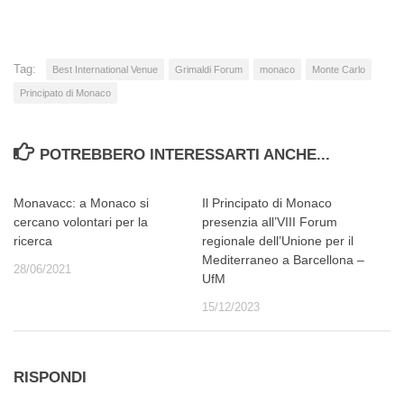
corso…
Tag:
Best International Venue
Grimaldi Forum
monaco
Monte Carlo
Principato di Monaco
POTREBBERO INTERESSARTI ANCHE...
Monavacc: a Monaco si
Il Principato di Monaco
cercano volontari per la
presenzia all’VIII Forum
ricerca
regionale dell’Unione per il
Mediterraneo a Barcellona –
28/06/2021
UfM
15/12/2023
RISPONDI