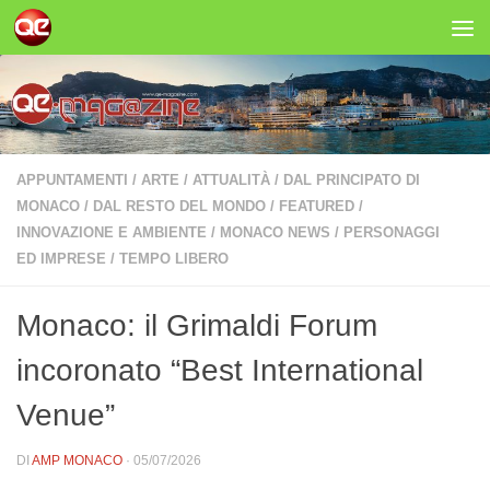
Salta al contenuto
APPUNTAMENTI
/
ARTE
/
ATTUALITÀ
/
DAL PRINCIPATO DI
MONACO
/
DAL RESTO DEL MONDO
/
FEATURED
/
INNOVAZIONE E AMBIENTE
/
MONACO NEWS
/
PERSONAGGI
ED IMPRESE
/
TEMPO LIBERO
Monaco: il Grimaldi Forum
incoronato “Best International
Venue”
DI
AMP MONACO
·
05/07/2026