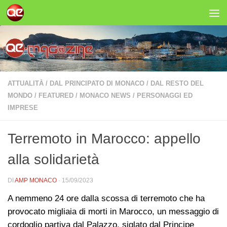
Salta al contenuto
ATTUALITÀ
/
DAL PRINCIPATO DI MONACO
/
DAL RESTO DEL
MONDO
/
FEATURED
/
MONACO NEWS
/
PERSONAGGI ED
IMPRESE
Terremoto in Marocco: appello
alla solidarietà
DI
AMP MONACO
·
15/09/2023
A nemmeno 24 ore dalla scossa di terremoto che ha
provocato migliaia di morti in Marocco, un messaggio di
cordoglio partiva dal Palazzo, siglato dal Principe