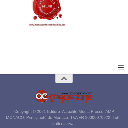
Copyright © 2021 Editore: Actualité Media Presse, AMP
MONACO, Principauté de Monaco, TVA FR 30000070622. Tutti i
diritti riservati.