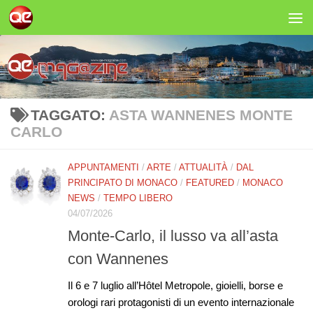
Salta al contenuto
TAGGATO:
ASTA WANNENES MONTE
CARLO
APPUNTAMENTI
/
ARTE
/
ATTUALITÀ
/
DAL
PRINCIPATO DI MONACO
/
FEATURED
/
MONACO
NEWS
/
TEMPO LIBERO
04/07/2026
Monte-Carlo, il lusso va all’asta
con Wannenes
Il 6 e 7 luglio all’Hôtel Metropole, gioielli, borse e
orologi rari protagonisti di un evento internazionale