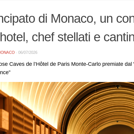
ncipato di Monaco, un con
 hotel, chef stellati e cant
MONACO
·
06/07/2026
se Caves de l’Hôtel de Paris Monte-Carlo premiate dal 
ence”