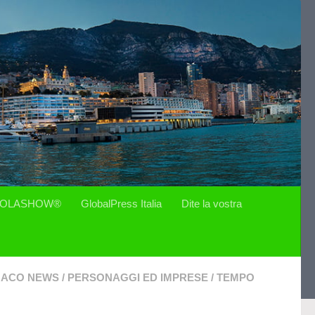
OLASHOW®
GlobalPress Italia
Dite la vostra
ACO NEWS
/
PERSONAGGI ED IMPRESE
/
TEMPO