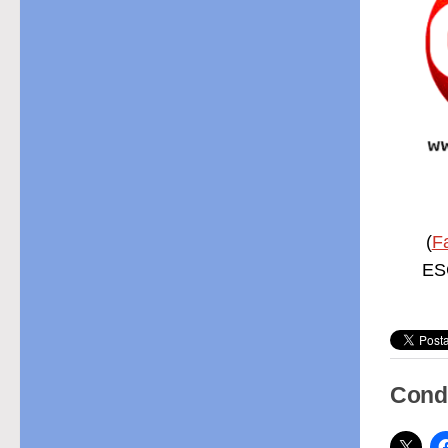
(
F
ESC
Condi