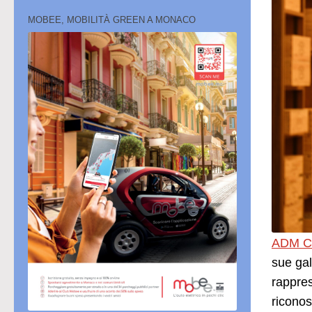
MOBEE, MOBILITÀ GREEN A MONACO
ADM C
sue gal
rappre
riconos