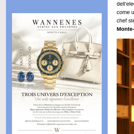
dell’el
come un
chef st
Monte-