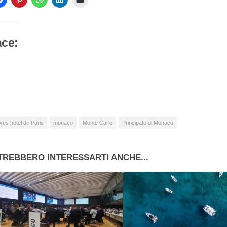
ace:
camento
so…
ves hotel de Paris
monaco
Monte Carlo
Principato di Monaco
TREBBERO INTERESSARTI ANCHE...