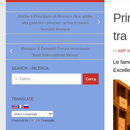
ARTICOLO SUCCESSIVO
Pri
Anche il Principato di Monaco dice addio
alla patente cartacea: arriva il nuovo
formato tessera
tra
ARTICOLO PRECEDENTE
Monaco: il Grimaldi Forum incoronato
DI
AMP 
“Best International Venue”
Le famo
SEARCH – RICERCA
Excell
Ricerca
per:
TRANSLATE:
Powered by
Translate