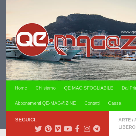
Salta al contenuto
Home
Chi siamo
QE MAG SFOGLIABILE
Dal Pr
Abbonamenti QE-MAG@ZINE
Contatti
Cassa
SEGUICI:
ARTE
/
LIBERO