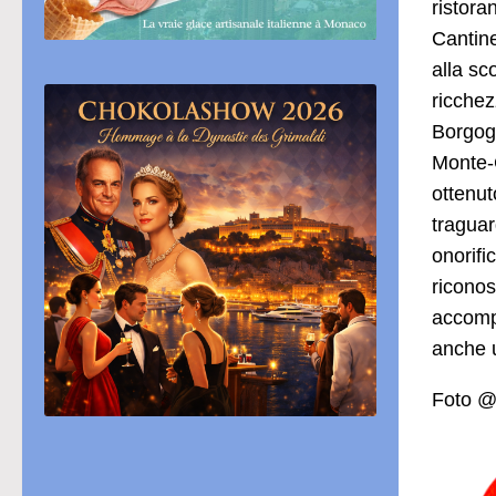
ristora
Cantine
alla sc
ricchez
Borgogn
Monte-C
ottenut
traguar
onorifi
riconos
accompa
anche u
Foto @