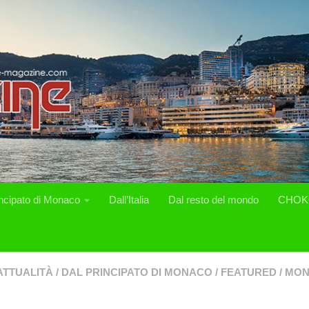
incipato di Monaco
Dall’Italia
Dal resto del mondo
CHOK
ATTUALITÀ
/
DAL PRINCIPATO DI MONACO
/
FEATURED
/
MON