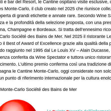
nti e bar del Resort, le Cantine ospitano visite esclusive,
s Monte-Carlo, il club creato nel 2025 che riunisce collez
operta di grandi etichette e annate rare. Secondo Wine Spe
za e la profondità della selezione proposta, con una prese
a, Champagne e Bordeaux. Si tratta dell’ennesimo ricono
arlo Société des Bains de Mer. Nel 2025 il ristorante Le 
o il Best of Award of Excellence grazie alla qualità della p
do raggiunto nel 1995 dal Le Louis XV – Alain Ducasse,
cenza conferita da Wine Spectator e tuttora unico ristora
cimento. L’ultimo premio conferma così una tradizione d
gna le Cantine Monte-Carlo, oggi considerate non solo 
n punto di riferimento internazionale per la cultura enologi
Monte-Carlo Société des Bains de Mer