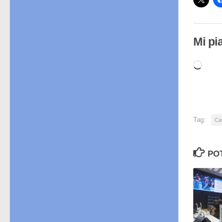
Mi pi
Cari
in
cor
Tag:
Ca
PO