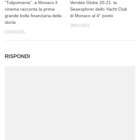
“Tulipomania”: a Monaco il
Vendée Globe 20-21: la
cinema racconta la prima
Seaexplorer dello Yacht Club
grande bolla finanziaria della
di Monaco al 4° posto
storia
28/01/2021
03/03/2026
RISPONDI