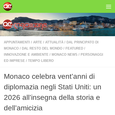
Salta al contenuto
APPUNTAMENTI
/
ARTE
/
ATTUALITÀ
/
DAL PRINCIPATO DI
MONACO
/
DAL RESTO DEL MONDO
/
FEATURED
/
INNOVAZIONE E AMBIENTE
/
MONACO NEWS
/
PERSONAGGI
ED IMPRESE
/
TEMPO LIBERO
Monaco celebra vent’anni di
diplomazia negli Stati Uniti: un
2026 all’insegna della storia e
dell’amicizia