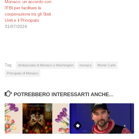
Monaco: un accordo con
l’FBI per facilitare la
cooperazione tra gli Stati
Uniti e il Principato
31/07/2024
Tag:
Ambasciata di Monaco a Washington
monaco
Monte Carlo
Principato di Monaco
POTREBBERO INTERESSARTI ANCHE...