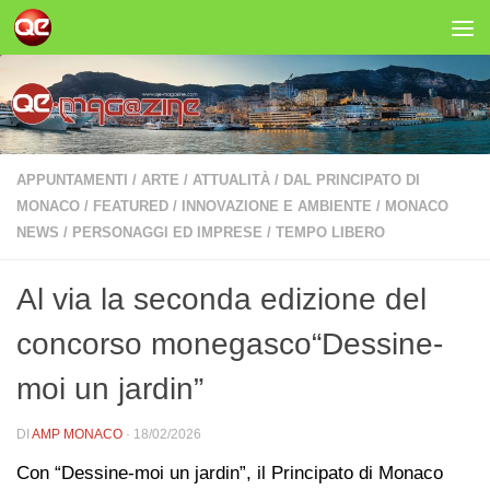
Salta al contenuto
APPUNTAMENTI
/
ARTE
/
ATTUALITÀ
/
DAL PRINCIPATO DI
MONACO
/
FEATURED
/
INNOVAZIONE E AMBIENTE
/
MONACO
NEWS
/
PERSONAGGI ED IMPRESE
/
TEMPO LIBERO
Al via la seconda edizione del
concorso monegasco“Dessine-
moi un jardin”
DI
AMP MONACO
·
18/02/2026
Con “Dessine-moi un jardin”, il Principato di Monaco