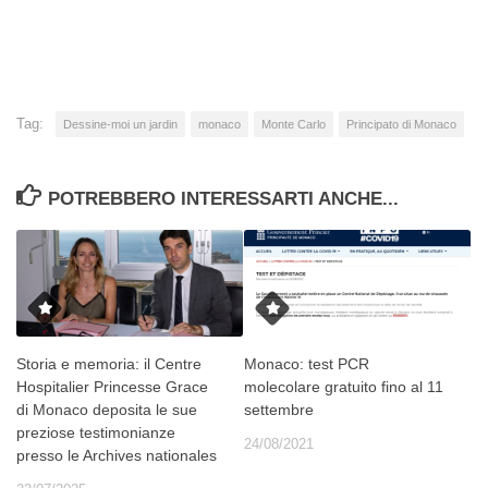
in
corso…
Tag:
Dessine-moi un jardin
monaco
Monte Carlo
Principato di Monaco
POTREBBERO INTERESSARTI ANCHE...
Storia e memoria: il Centre
Monaco: test PCR
Hospitalier Princesse Grace
molecolare gratuito fino al 11
di Monaco deposita le sue
settembre
preziose testimonianze
24/08/2021
presso le Archives nationales