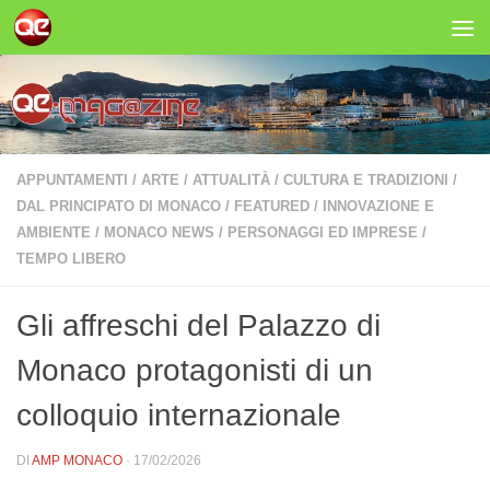
Salta al contenuto
APPUNTAMENTI
/
ARTE
/
ATTUALITÀ
/
CULTURA E TRADIZIONI
/
DAL PRINCIPATO DI MONACO
/
FEATURED
/
INNOVAZIONE E
AMBIENTE
/
MONACO NEWS
/
PERSONAGGI ED IMPRESE
/
TEMPO LIBERO
Gli affreschi del Palazzo di
Monaco protagonisti di un
colloquio internazionale
DI
AMP MONACO
·
17/02/2026