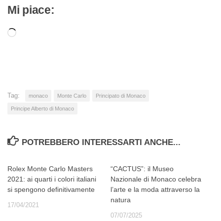
Mi piace:
Caricamento
in
corso…
Tag:
monaco
Monte Carlo
Principato di Monaco
Principe Alberto di Monaco
POTREBBERO INTERESSARTI ANCHE...
Rolex Monte Carlo Masters
“CACTUS”: il Museo
2021: ai quarti i colori italiani
Nazionale di Monaco celebra
si spengono definitivamente
l’arte e la moda attraverso la
natura
17/04/2021
07/07/2025