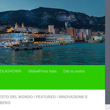
OLASHOW®
GlobalPress Italia
Dite la vostra
ESTO DEL MONDO
/
FEATURED
/
INNOVAZIONE E
IBERO