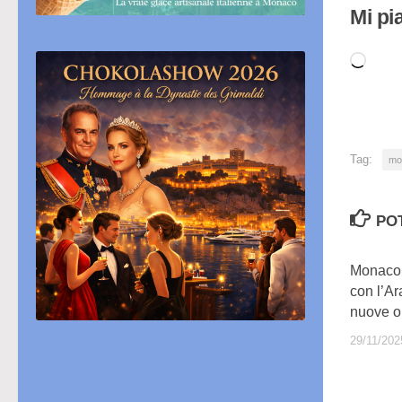
Mi pi
Cari
in
cor
Tag:
mo
PO
Monaco i
con l’Ar
nuove o
29/11/202