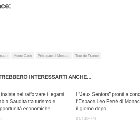
ace:
camento
so…
naco
Monte Carlo
Principato di Monaco
Tour de France
TREBBERO INTERESSARTI ANCHE...
nsiste nel rafforzare i legami
I “Jeux Seniors” pronti a con
abia Saudita tra turismo e
l’Espace Léo Ferré di Monac
pportunità economiche
il giorno dopo…
5
01/10/2024