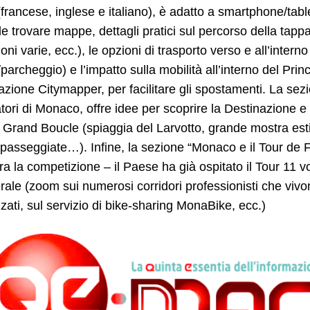
(francese, inglese e italiano), è adatto a smartphone/tab
le trovare mappe, dettagli pratici sul percorso della tappa, 
oni varie, ecc.), le opzioni di trasporto verso e all’interno
/parcheggio) e l’impatto sulla mobilità all’interno del Pri
cazione Citymapper, per facilitare gli spostamenti. La sez
tatori di Monaco, offre idee per scoprire la Destinazione 
a Grand Boucle (spiaggia del Larvotto, grande mostra esti
passeggiate…). Infine, la sezione “Monaco e il Tour de F
tra la competizione – il Paese ha già ospitato il Tour 11 vol
rale (zoom sui numerosi corridori professionisti che vivono 
zati, sul servizio di bike-sharing MonaBike, ecc.)