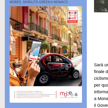
MOBEE, MOBILITÀ GREEN A MONACO
Sarà un
finale 
ciclism
per qua
informa
a Monac
il Gove