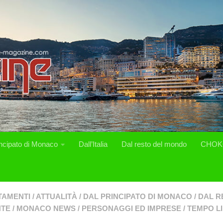
incipato di Monaco
Dall’Italia
Dal resto del mondo
CHOK
TAMENTI
/
ATTUALITÀ
/
DAL PRINCIPATO DI MONACO
/
DAL R
NTE
/
MONACO NEWS
/
PERSONAGGI ED IMPRESE
/
TEMPO L