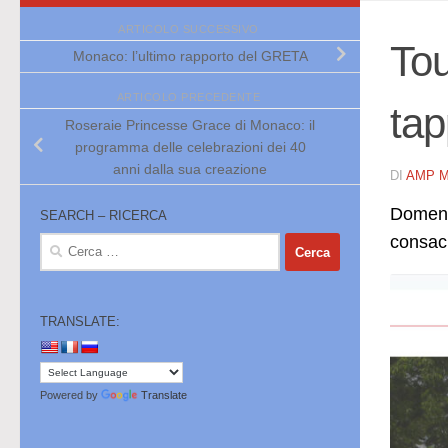
ARTICOLO SUCCESSIVO
Tou
Monaco: l’ultimo rapporto del GRETA
ARTICOLO PRECEDENTE
ta
Roseraie Princesse Grace di Monaco: il
programma delle celebrazioni dei 40
anni dalla sua creazione
DI
AMP 
Domenic
SEARCH – RICERCA
consacr
Ricerca
per:
TRANSLATE:
Powered by
Translate