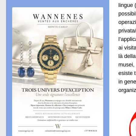
lingue 
possibi
operazi
privata
l’appli
ai visi
là dell
musei, 
esiste 
in gene
organiz