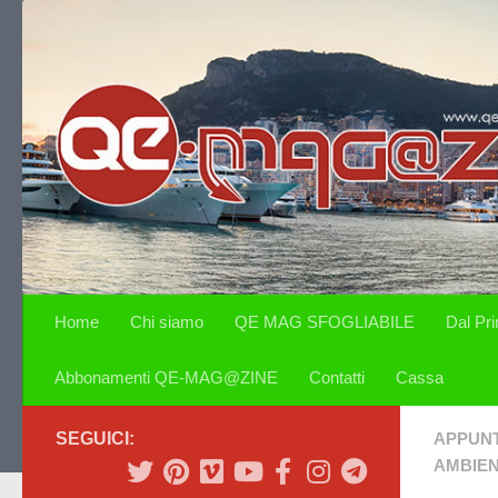
Salta al contenuto
Home
Chi siamo
QE MAG SFOGLIABILE
Dal Pr
Abbonamenti QE-MAG@ZINE
Contatti
Cassa
SEGUICI:
APPUN
AMBIE