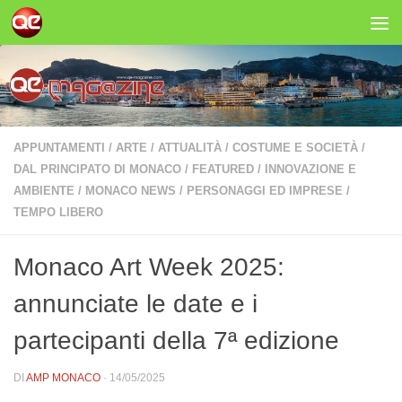
Salta al contenuto
APPUNTAMENTI
/
ARTE
/
ATTUALITÀ
/
COSTUME E SOCIETÀ
/
DAL PRINCIPATO DI MONACO
/
FEATURED
/
INNOVAZIONE E
AMBIENTE
/
MONACO NEWS
/
PERSONAGGI ED IMPRESE
/
TEMPO LIBERO
Monaco Art Week 2025:
annunciate le date e i
partecipanti della 7ª edizione
DI
AMP MONACO
·
14/05/2025