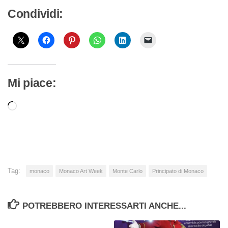
Condividi:
Mi piace:
Caricamento
in
corso…
Tag:
monaco
Monaco Art Week
Monte Carlo
Principato di Monaco
POTREBBERO INTERESSARTI ANCHE...