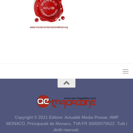
Copyright © 2021 Editore: Actualité Media Presse, AMP
MONACO, Principauté de Monaco, TVA FR 30000070622. Tutti i
diritti riservati.