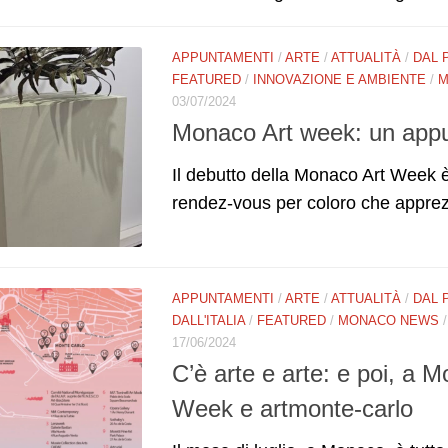
APPUNTAMENTI
/
ARTE
/
ATTUALITÀ
/
DAL 
FEATURED
/
INNOVAZIONE E AMBIENTE
/
M
03/07/2024
Monaco Art week: un appun
Il debutto della Monaco Art Week
rendez-vous per coloro che apprezza
APPUNTAMENTI
/
ARTE
/
ATTUALITÀ
/
DAL 
DALL'ITALIA
/
FEATURED
/
MONACO NEWS
17/06/2024
C’è arte e arte: e poi, a 
Week e artmonte-carlo