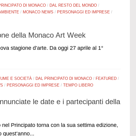
PRINCIPATO DI MONACO
/
DAL RESTO DEL MONDO
/
 AMBIENTE
/
MONACO NEWS
/
PERSONAGGI ED IMPRESE
/
zione della Monaco Art Week
va stagione d’arte. Da oggi 27 aprile al 1°
UME E SOCIETÀ
/
DAL PRINCIPATO DI MONACO
/
FEATURED
/
WS
/
PERSONAGGI ED IMPRESE
/
TEMPO LIBERO
unciate le date e i partecipanti della
 nel Principato torna con la sua settima edizione,
o quest’anno...