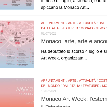
Il mese di luglio, a Monaco, è tutto 
spiccano la Monaco Art...
APPUNTAMENTI
/
ARTE
/
ATTUALITÀ
/
DAL 
DALL'ITALIA
/
FEATURED
/
MONACO NEWS
08/07/2023
Monaco: arte, arte e anco
Ha debuttato lo scorso 4 luglio e s
Art Week, organizzata...
APPUNTAMENTI
/
ARTE
/
ATTUALITÀ
/
COST
DEL MONDO
/
DALL'ITALIA
/
FEATURED
/
MO
13/07/2021
Monaco Art Week: l’estemp