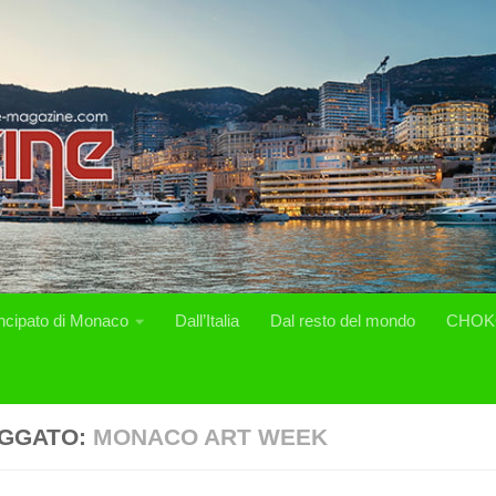
incipato di Monaco
Dall’Italia
Dal resto del mondo
CHOK
GGATO:
MONACO ART WEEK