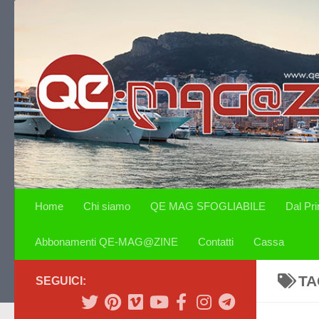
Salta al contenuto
Home
Chi siamo
QE MAG SFOGLIABILE
Dal Pr
Abbonamenti QE-MAG@ZINE
Contatti
Cassa
TA
SEGUICI: