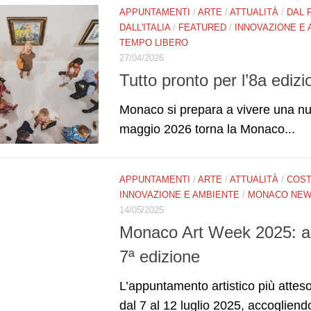
APPUNTAMENTI
/
ARTE
/
ATTUALITÀ
/
DAL 
DALL'ITALIA
/
FEATURED
/
INNOVAZIONE E
TEMPO LIBERO
27/04/2026
Tutto pronto per l’8a edi
Monaco si prepara a vivere una nuo
maggio 2026 torna la Monaco...
APPUNTAMENTI
/
ARTE
/
ATTUALITÀ
/
COST
INNOVAZIONE E AMBIENTE
/
MONACO NE
14/05/2025
Monaco Art Week 2025: ann
7ª edizione
L’appuntamento artistico più atteso
dal 7 al 12 luglio 2025, accogliend