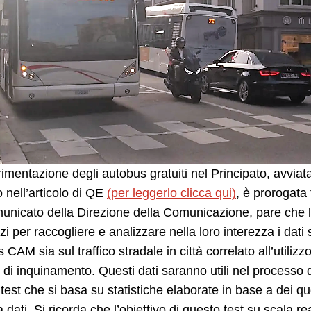
imentazione degli autobus gratuiti nel Principato, avviat
o nell’articolo di QE
(per leggerlo clicca qui)
, è prorogata
unicato della Direzione della Comunicazione, pare che l
zi per raccogliere e analizzare nella loro interezza i dati 
 CAM sia sul traffico stradale in città correlato all’utilizz
lli di inquinamento. Questi dati saranno utili nel processo 
test che si basa su statistiche elaborate in base a dei que
a dati. Si ricorda che l’obiettivo di questo test su scala re