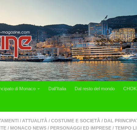
incipato di Monaco
Dall’Italia
Dal resto del mondo
CHOK
TAMENTI
/
ATTUALITÀ
/
COSTUME E SOCIETÀ
/
DAL PRINCIP
NTE
/
MONACO NEWS
/
PERSONAGGI ED IMPRESE
/
TEMPO L