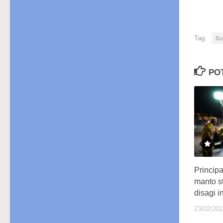
Tag:
Bu
PO
Principa
manto st
disagi i
23/02/202