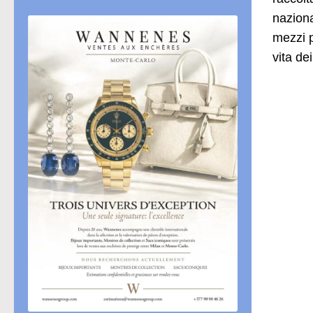
naziona
mezzi p
vita de