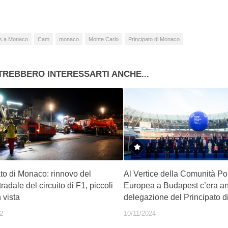
s a Monaco
Cam
monaco
Monte Carlo
Principato di Monaco
TREBBERO INTERESSARTI ANCHE...
to di Monaco: rinnovo del
Al Vertice della Comunità Pol
radale del circuito di F1, piccoli
Europea a Budapest c’era a
n vista
delegazione del Principato 
2
10/11/2024