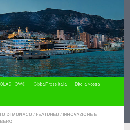
OLASHOW®
GlobalPress Italia
Dite la vostra
ATO DI MONACO
/
FEATURED
/
INNOVAZIONE E
IBERO