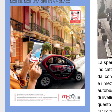
MOBEE, MOBILITÀ GREEN A MONACO
La sper
indicat
dal com
e i mez
autobus
di live
questo 
raccolt