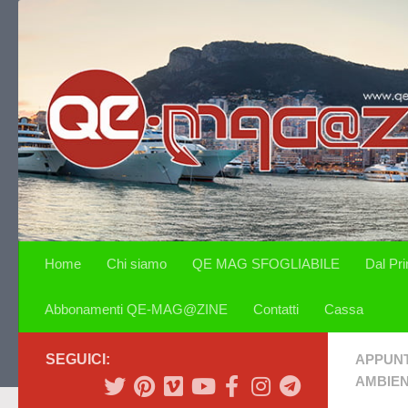
Salta al contenuto
Home
Chi siamo
QE MAG SFOGLIABILE
Dal Pr
Abbonamenti QE-MAG@ZINE
Contatti
Cassa
SEGUICI:
APPUN
AMBIE