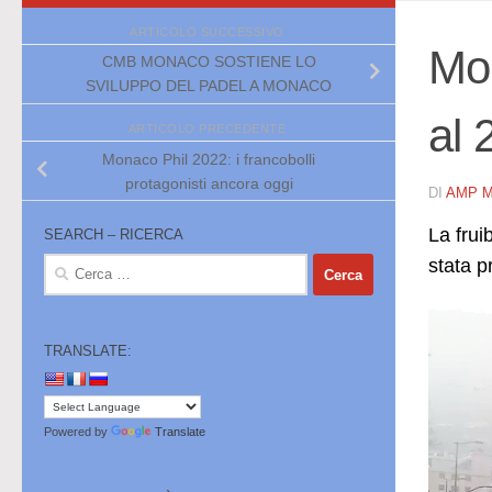
ARTICOLO SUCCESSIVO
Mob
CMB MONACO SOSTIENE LO
SVILUPPO DEL PADEL A MONACO
al 
ARTICOLO PRECEDENTE
Monaco Phil 2022: i francobolli
protagonisti ancora oggi
DI
AMP 
La frui
SEARCH – RICERCA
stata p
Ricerca
per:
TRANSLATE:
Powered by
Translate