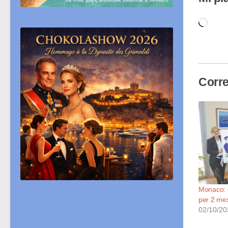
Cari
in
cor
Corre
Monaco: d
per 2 mes
02/10/20