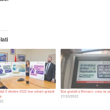
camento
so…
lati
al 3 ottobre 2022 bus urbani gratuiti
Bus gratuiti a Monaco: cosa ne 
i
27/10/2022
22