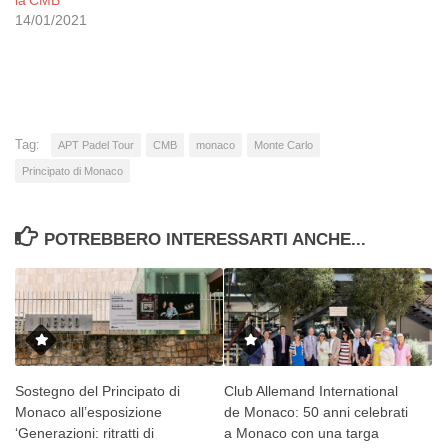
14/01/2021
Tag:
APT Padel Tour
CMB
monaco
Monte Carlo
Principato di Monaco
POTREBBERO INTERESSARTI ANCHE...
Sostegno del Principato di
Club Allemand International
Monaco all’esposizione
de Monaco: 50 anni celebrati
‘Generazioni: ritratti di
a Monaco con una targa