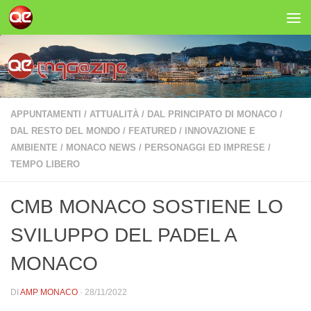
Salta al contenuto
APPUNTAMENTI
/
ATTUALITÀ
/
DAL PRINCIPATO DI MONACO
/
DAL RESTO DEL MONDO
/
FEATURED
/
INNOVAZIONE E
AMBIENTE
/
MONACO NEWS
/
PERSONAGGI ED IMPRESE
/
TEMPO LIBERO
CMB MONACO SOSTIENE LO
SVILUPPO DEL PADEL A
MONACO
DI
AMP MONACO
·
28/11/2022