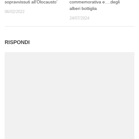
sopravvissuti all’Olocausto’
commemorativa e….degli
alberi bottiglia
06/02/2022
24/07/2024
RISPONDI