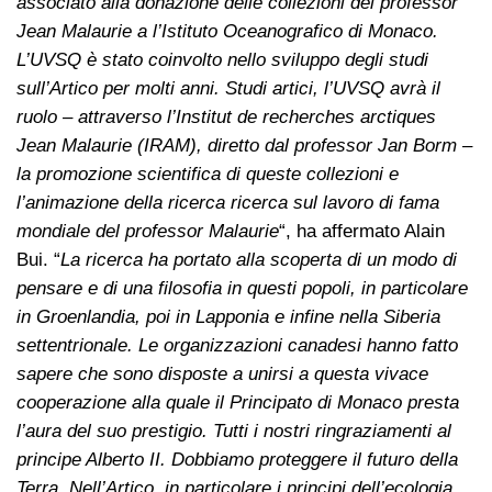
associato alla donazione delle collezioni del professor
Jean Malaurie a l’Istituto Oceanografico di Monaco.
L’UVSQ è stato coinvolto nello sviluppo degli studi
sull’Artico per molti anni. Studi artici, l’UVSQ avrà il
ruolo – attraverso l’Institut de recherches arctiques
Jean Malaurie (IRAM), diretto dal professor Jan Borm –
la promozione scientifica di queste collezioni e
l’animazione della ricerca ricerca sul lavoro di fama
mondiale del professor Malaurie
“, ha affermato Alain
Bui. “
La ricerca ha portato alla scoperta di un modo di
pensare e di una filosofia in questi popoli, in particolare
in Groenlandia, poi in Lapponia e infine nella Siberia
settentrionale. Le organizzazioni canadesi hanno fatto
sapere che sono disposte a unirsi a questa vivace
cooperazione alla quale il Principato di Monaco presta
l’aura del suo prestigio. Tutti i nostri ringraziamenti al
principe Alberto II. Dobbiamo proteggere il futuro della
Terra. Nell’Artico, in particolare i principi dell’ecologia,