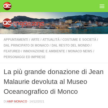
Salta al contenuto
APPUNTAMENTI
/
ARTE
/
ATTUALITÀ
/
COSTUME E SOCIETÀ
/
DAL PRINCIPATO DI MONACO
/
DAL RESTO DEL MONDO
/
FEATURED
/
INNOVAZIONE E AMBIENTE
/
MONACO NEWS
/
PERSONAGGI ED IMPRESE
La più grande donazione di Jean
Malaurie devoluta al Museo
Oceanografico di Monco
DI
AMP MONACO
·
14/12/2021