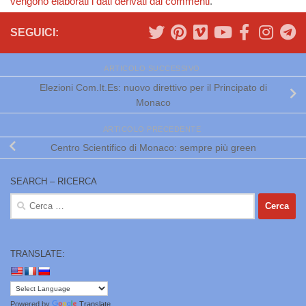
vengono elaborati i dati derivati dai commenti
.
SEGUICI:
ARTICOLO SUCCESSIVO
Elezioni Com.It.Es: nuovo direttivo per il Principato di
Monaco
ARTICOLO PRECEDENTE
Centro Scientifico di Monaco: sempre più green
SEARCH – RICERCA
Ricerca
per:
TRANSLATE:
Powered by
Translate