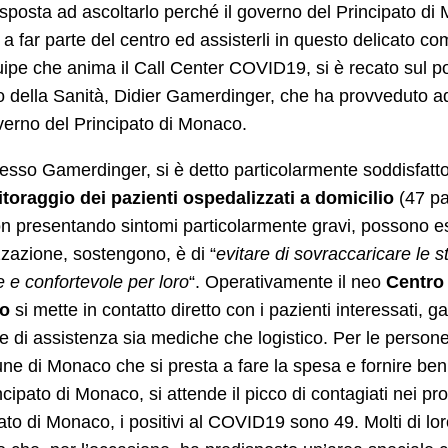
sposta ad ascoltarlo perché il governo del Principato di
 a far parte del centro ed assisterli in questo delicato co
uipe che anima il Call Center COVID19, si è recato sul pos
o della Sanità, Didier Gamerdinger, che ha provveduto a
erno del Principato di Monaco.
esso Gamerdinger, si è detto particolarmente soddisfatto 
toraggio dei pazienti ospedalizzati a domicilio
(47 pa
n presentando sintomi particolarmente gravi, possono ess
zazione, sostengono, è di “
evitare di sovraccaricare le s
 e confortevole per loro
“. Operativamente il neo
Centro 
o
si mette in contatto diretto con i pazienti interessati, 
te di assistenza sia mediche che logistico. Per le persone
ne di Monaco che si presta a fare la spesa e fornire beni
ncipato di Monaco, si attende il picco di contagiati nei pr
ato di Monaco, i positivi al COVID19 sono 49. Molti di l