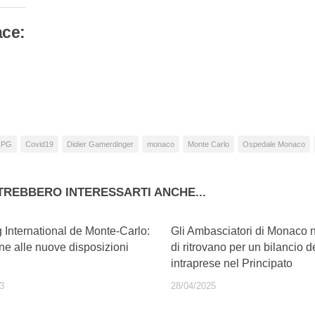
ace:
camento
so…
HPG
Covid19
Didier Gamerdinger
monaco
Monte Carlo
Ospedale Monaco
TREBBERO INTERESSARTI ANCHE...
 International de Monte-Carlo:
Gli Ambasciatori di Monaco 
ne alle nuove disposizioni
di ritrovano per un bilancio de
intraprese nel Principato
3
28/04/2025