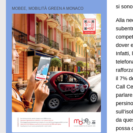
si sono
MOBEE, MOBILITÀ GREEN A MONACO
Alla ne
subentr
compete
dover e
Infatti
telefon
rafforz
il 7% 
Call Ce
parlare
persino
sull’is
da ques
possa c