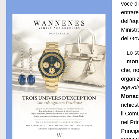
voce di
entrare
dell’eq
Ministr
del Gov
Lo st
moni
che, no
organiz
agevole
Monac
richies
il Comu
nel Pri
Princip