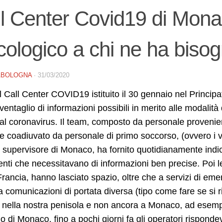
l Center Covid19 di Mon
cologico a chi ne ha biso
ABOLOGNA
·
31/03/2020
l Call Center COVID19 istituito il 30 gennaio nel Princip
ventaglio di informazioni possibili in merito alle modalit
al coronavirus. Il team, composto da personale proveniente
e coadiuvato da personale di primo soccorso, (ovvero i 
supervisore di Monaco, ha fornito quotidianamente indic
nti che necessitavano di informazioni ben precise. Poi le
Francia, hanno lasciato spazio, oltre che a servizi di 
 comunicazioni di portata diversa (tipo come fare se si ri
i nella nostra penisola e non ancora a Monaco, ad esemp
 di Monaco, fino a pochi giorni fa gli operatori risponde