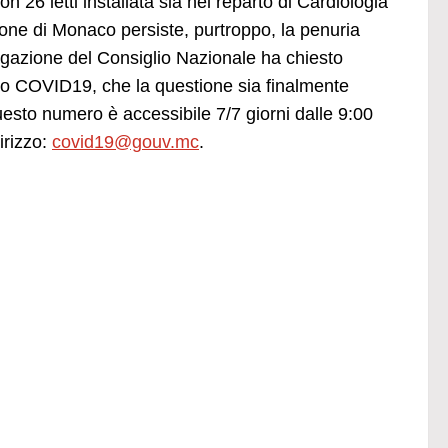
26 letti installata sia nel reparto di Cardiologia
one di Monaco persiste, purtroppo, la penuria
egazione del Consiglio Nazionale ha chiesto
to COVID19, che la questione sia finalmente
o numero è accessibile 7/7 giorni dalle 9:00
irizzo:
covid19@gouv.mc
.