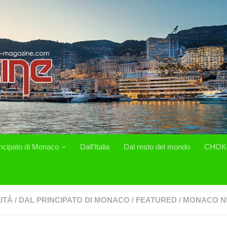
incipato di Monaco
Dall’Italia
Dal resto del mondo
CHOK
ITÀ
/
DAL PRINCIPATO DI MONACO
/
FEATURED
/
MONACO N