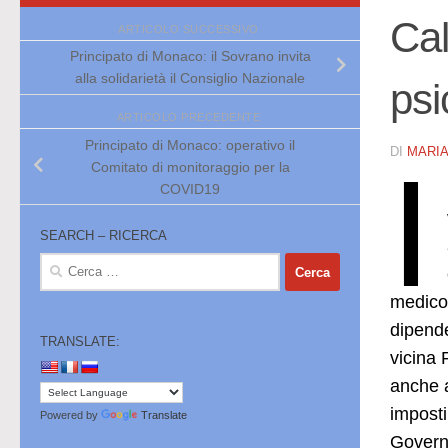
Cal
ARTICOLO SUCCESSIVO
Principato di Monaco: il Sovrano invita
alla solidarietà il Consiglio Nazionale
psi
ARTICOLO PRECEDENTE
Principato di Monaco: operativo il
DI
MARI
I
Comitato di monitoraggio per la
COVID19
SEARCH – RICERCA
Ricerca
per:
medico 
dipende
TRANSLATE:
vicina 
anche a
impost
Powered by
Translate
Governo