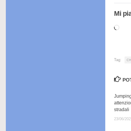
Mi pi
Cari
in
cor
Tag:
C
PO
Jumping
attenzio
stradali
23/06/202