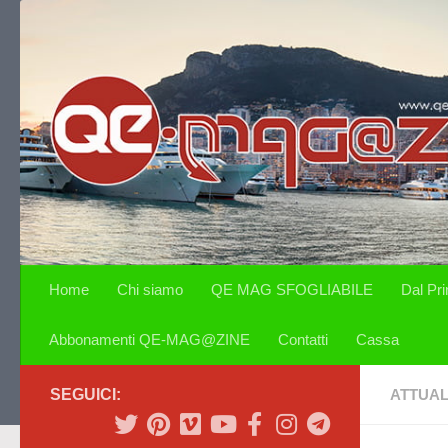
Salta al contenuto
Home
Chi siamo
QE MAG SFOGLIABILE
Dal Pr
Abbonamenti QE-MAG@ZINE
Contatti
Cassa
SEGUICI:
ATTUAL