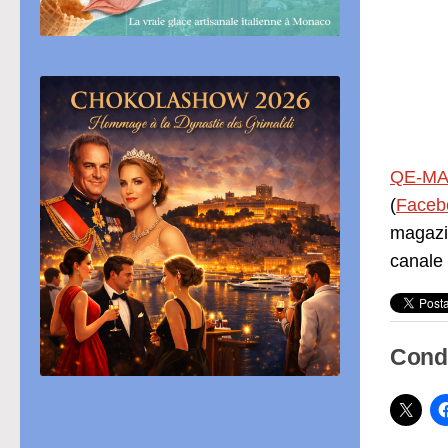
QE-MA
(
Faceb
magazi
canale
Condi