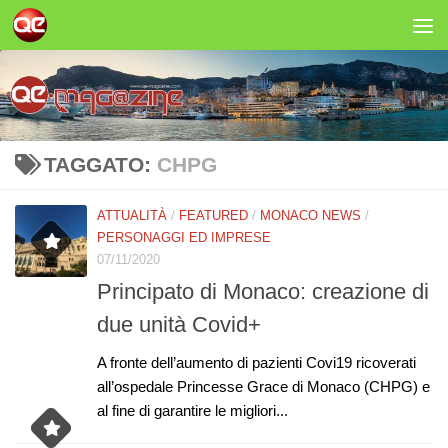
Salta al contenuto
TAGGATO:
CHPG
ATTUALITÀ
/
FEATURED
/
MONACO NEWS
/
PERSONAGGI ED IMPRESE
07/11/2020
Principato di Monaco: creazione di
due unità Covid+
A fronte dell’aumento di pazienti Covi19 ricoverati
all’ospedale Princesse Grace di Monaco (CHPG) e
al fine di garantire le migliori...