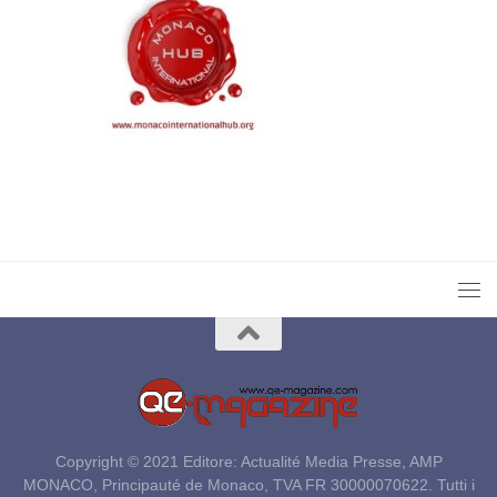
Copyright © 2021 Editore: Actualité Media Presse, AMP
MONACO, Principauté de Monaco, TVA FR 30000070622. Tutti i