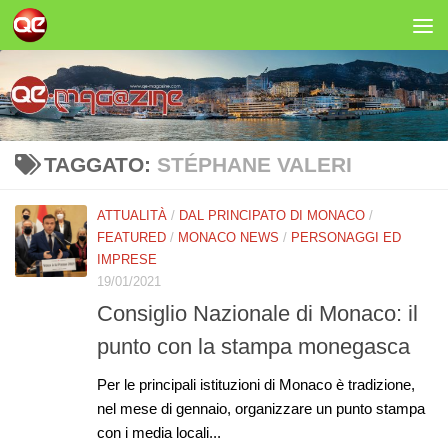
Salta al contenuto
TAGGATO:
STÉPHANE VALERI
ATTUALITÀ
/
DAL PRINCIPATO DI MONACO
/
FEATURED
/
MONACO NEWS
/
PERSONAGGI ED
IMPRESE
19/01/2021
Consiglio Nazionale di Monaco: il
punto con la stampa monegasca
Per le principali istituzioni di Monaco è tradizione,
nel mese di gennaio, organizzare un punto stampa
con i media locali...