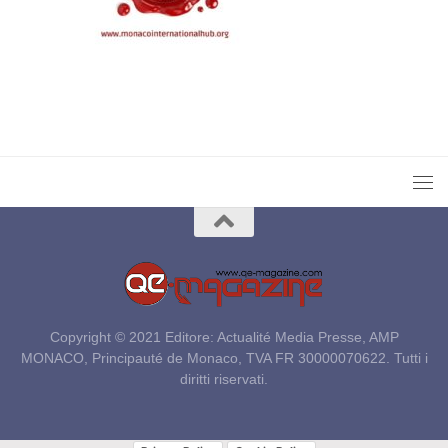
Copyright © 2021 Editore: Actualité Media Presse, AMP
MONACO, Principauté de Monaco, TVA FR 30000070622. Tutti i
diritti riservati.