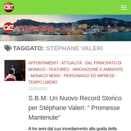
Salta al contenuto
TAGGATO:
STÉPHANE VALERI
APPUNTAMENTI
/
ATTUALITÀ
/
DAL PRINCIPATO DI
MONACO
/
FEATURED
/
INNOVAZIONE E AMBIENTE
/
MONACO NEWS
/
PERSONAGGI ED IMPRESE
/
TEMPO LIBERO
10/06/2026
S.B.M: Un Nuovo Record Storico
per Stéphane Valeri: ” Promesse
Mantenute”
A tre anni dal suo insediamento alla guida della