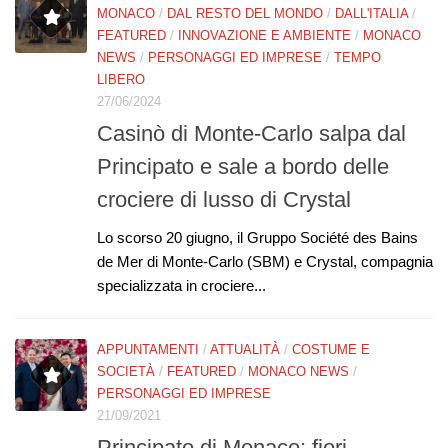
MONACO
/
DAL RESTO DEL MONDO
/
DALL'ITALIA
/
FEATURED
/
INNOVAZIONE E AMBIENTE
/
MONACO
NEWS
/
PERSONAGGI ED IMPRESE
/
TEMPO
LIBERO
27/06/2024
Casinò di Monte-Carlo salpa dal
Principato e sale a bordo delle
crociere di lusso di Crystal
Lo scorso 20 giugno, il Gruppo Société des Bains
de Mer di Monte-Carlo (SBM) e Crystal, compagnia
specializzata in crociere...
APPUNTAMENTI
/
ATTUALITÀ
/
COSTUME E
SOCIETÀ
/
FEATURED
/
MONACO NEWS
/
PERSONAGGI ED IMPRESE
21/09/2021
Principato di Monaco: fiori