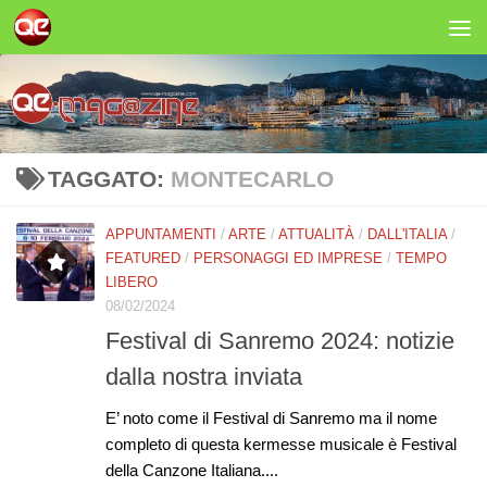
Salta al contenuto
TAGGATO:
MONTECARLO
APPUNTAMENTI
/
ARTE
/
ATTUALITÀ
/
DALL'ITALIA
/
FEATURED
/
PERSONAGGI ED IMPRESE
/
TEMPO
LIBERO
08/02/2024
Festival di Sanremo 2024: notizie
dalla nostra inviata
E’ noto come il Festival di Sanremo ma il nome
completo di questa kermesse musicale è Festival
della Canzone Italiana....