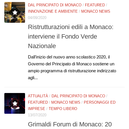
DAL PRINCIPATO DI MONACO
/
FEATURED
/
INNOVAZIONE E AMBIENTE
/
MONACO NEWS
04/09/2020
Ristrutturazioni edili a Monaco:
interviene il Fondo Verde
Nazionale
Dall’inizio del nuovo anno scolastico 2020, il
Governo del Principato di Monaco sostiene un
ampio programma di ristrutturazione indirizzato
agli...
ATTUALITÀ
/
DAL PRINCIPATO DI MONACO
/
FEATURED
/
MONACO NEWS
/
PERSONAGGI ED
IMPRESE
/
TEMPO LIBERO
13/07/2020
Grimaldi Forum di Monaco: 20