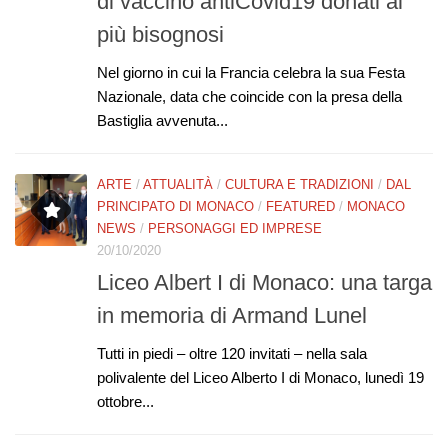
di vaccino antiCovid19 donati ai
più bisognosi
Nel giorno in cui la Francia celebra la sua Festa
Nazionale, data che coincide con la presa della
Bastiglia avvenuta...
ARTE
/
ATTUALITÀ
/
CULTURA E TRADIZIONI
/
DAL
PRINCIPATO DI MONACO
/
FEATURED
/
MONACO
NEWS
/
PERSONAGGI ED IMPRESE
20/10/2020
Liceo Albert I di Monaco: una targa
in memoria di Armand Lunel
Tutti in piedi – oltre 120 invitati – nella sala
polivalente del Liceo Alberto I di Monaco, lunedì 19
ottobre...