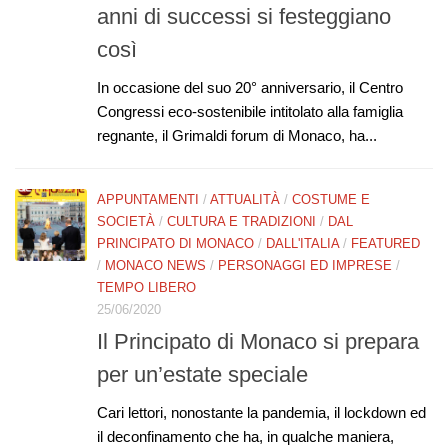
anni di successi si festeggiano
così
In occasione del suo 20° anniversario, il Centro
Congressi eco-sostenibile intitolato alla famiglia
regnante, il Grimaldi forum di Monaco, ha...
APPUNTAMENTI
/
ATTUALITÀ
/
COSTUME E
SOCIETÀ
/
CULTURA E TRADIZIONI
/
DAL
PRINCIPATO DI MONACO
/
DALL'ITALIA
/
FEATURED
/
MONACO NEWS
/
PERSONAGGI ED IMPRESE
/
TEMPO LIBERO
25/06/2020
Il Principato di Monaco si prepara
per un’estate speciale
Cari lettori, nonostante la pandemia, il lockdown ed
il deconfinamento che ha, in qualche maniera,