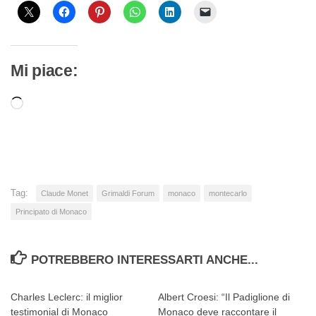
Mi piace:
Caricamento
in
corso…
Tag:
Claude Monet
Grimaldi Forum
monaco
montecarlo
Principato di Monaco
POTREBBERO INTERESSARTI ANCHE...
Charles Leclerc: il miglior
Albert Croesi: “Il Padiglione di
testimonial di Monaco
Monaco deve raccontare il