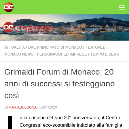
Salta al contenuto
ATTUALITÀ
/
DAL PRINCIPATO DI MONACO
/
FEATURED
/
MONACO NEWS
/
PERSONAGGI ED IMPRESE
/
TEMPO LIBERO
Grimaldi Forum di Monaco: 20
anni di successi si festeggiano
così
DI
MARIABOLOGNA
·
13/07/2020
n occasione del suo 20° anniversario, il Centro
Congressi eco-sostenibile intitolato alla famiglia