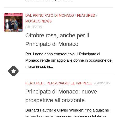
DAL PRINCIPATO DI MONACO
/
FEATURED
/
MONACO NEWS
03/10/2019
Ottobre rosa, anche per il
Principato di Monaco
Per il nono anno consecutivo, il Principato di
Monaco rende omaggio alle donne in occasione del
mese in cui, in...
FEATURED
/
PERSONAGGI ED IMPRESE
26/09/2019
Principato di Monaco: nuove
prospettive all’orizzonte
Bernard Fautrier e Olivier Wenden: fino a qualche
tempo fa questa coppia sembra indissolubile, in