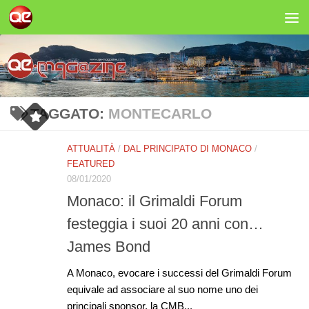
Salta al contenuto
TAGGATO:
MONTECARLO
ATTUALITÀ
/
DAL PRINCIPATO DI MONACO
/
FEATURED
08/01/2020
Monaco: il Grimaldi Forum
festeggia i suoi 20 anni con…
James Bond
A Monaco, evocare i successi del Grimaldi Forum
equivale ad associare al suo nome uno dei
principali sponsor, la CMB...