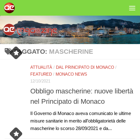
Salta al contenuto
TAGGATO:
MASCHERINE
ATTUALITÀ
/
DAL PRINCIPATO DI MONACO
/
FEATURED
/
MONACO NEWS
12/10/2021
Obbligo mascherine: nuove libertà
nel Principato di Monaco
​Il Governo di Monaco aveva comunicato le ultime
misure sanitarie in merito all’obbligatorietà delle
mascherine lo scorso ​28/09/2021 e da...