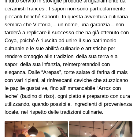
il tutto servito in stoviglie prodotte artigianalmente da
ceramisti francesi. I sapori non sono particolarmente
piccanti benché saporiti. In questa avventura culinaria
sembra che Victoria, – un nome, una garanzia – non
tarderà a replicare il successo che ha già ottenuto con
Coya, poiché è riuscita ad unire il suo patrimonio
culturale e le sue abilità culinarie e artistiche per
rendere omaggio alle tradizioni della sua terra e ai
sapori della sua infanzia, reinterpretandoli con
eleganza. Dalle “Arepas”, torte salate di farina di mais
con vari ripieni, ai rinfrescanti ceviche che stuzzicano
le papille gustative, fino all’immancabile “Arroz con
leche” (budino di riso), ogni piatto è preparato con cura
utilizzando, quando possibile, ingredienti di provenienza
locale, nel rispetto delle tradizioni culinarie.