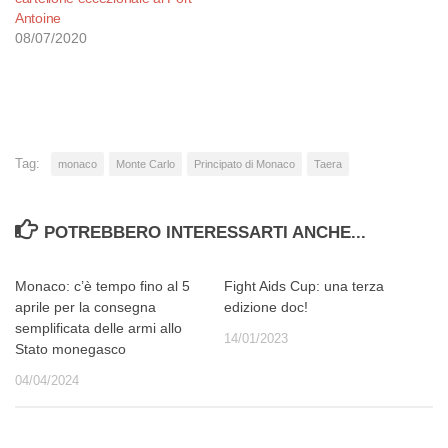
Antoine
08/07/2020
Tag:
monaco
Monte Carlo
Principato di Monaco
Taera
POTREBBERO INTERESSARTI ANCHE...
Monaco: c’è tempo fino al 5
Fight Aids Cup: una terza
aprile per la consegna
edizione doc!
semplificata delle armi allo
14/01/2023
Stato monegasco
04/04/2024