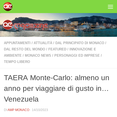
Salta al contenuto
APPUNTAMENTI
/
ATTUALITÀ
/
DAL PRINCIPATO DI MONACO
/
DAL RESTO DEL MONDO
/
FEATURED
/
INNOVAZIONE E
AMBIENTE
/
MONACO NEWS
/
PERSONAGGI ED IMPRESE
/
TEMPO LIBERO
TAERA Monte-Carlo: almeno un
anno per viaggiare di gusto in…
Venezuela
DI
AMP MONACO
·
14/10/2023