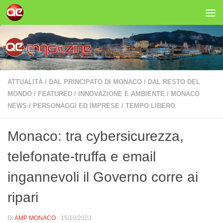
Salta al contenuto
ATTUALITÀ
/
DAL PRINCIPATO DI MONACO
/
DAL RESTO DEL
MONDO
/
FEATURED
/
INNOVAZIONE E AMBIENTE
/
MONACO
NEWS
/
PERSONAGGI ED IMPRESE
/
TEMPO LIBERO
Monaco: tra cybersicurezza,
telefonate-truffa e email
ingannevoli il Governo corre ai
ripari
DI
AMP MONACO
·
15/10/2023