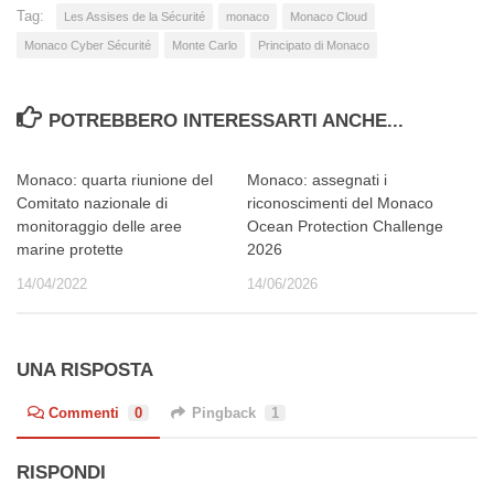
Tag:
Les Assises de la Sécurité
monaco
Monaco Cloud
Monaco Cyber Sécurité
Monte Carlo
Principato di Monaco
POTREBBERO INTERESSARTI ANCHE...
Monaco: quarta riunione del
Monaco: assegnati i
Comitato nazionale di
riconoscimenti del Monaco
monitoraggio delle aree
Ocean Protection Challenge
marine protette
2026
14/04/2022
14/06/2026
UNA RISPOSTA
Commenti
0
Pingback
1
RISPONDI