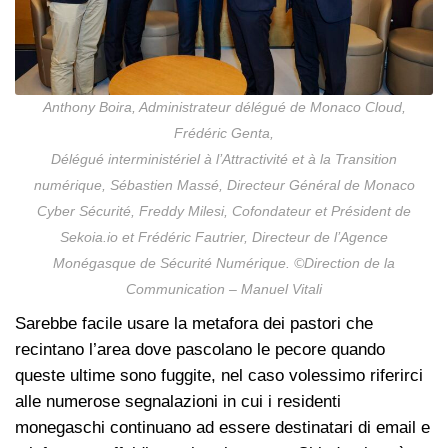
Anthony Boira, Administrateur délégué de Monaco Cloud,
Frédéric Genta,
Délégué interministériel à l’Attractivité et à la Transition
numérique, Sébastien Massé, Directeur Général de Monaco
Cyber Sécurité, Freddy Milesi, Cofondateur et Président de
Sekoia.io et Frédéric Fautrier, Directeur de l’Agence
Monégasque de Sécurité Numérique. ©Direction de la
Communication – Manuel Vitali
Sarebbe facile usare la metafora dei pastori che
recintano l’area dove pascolano le pecore quando
queste ultime sono fuggite, nel caso volessimo riferirci
alle numerose segnalazioni in cui i residenti
monegaschi continuano ad essere destinatari di email e