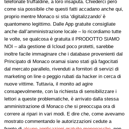
telefonate truffaldine, a loro insaputa. Chiederci però
come sia possibile che questi fatti accadano anche qui,
proprio mentre Monaco si stia ‘digitalizzando’ è
quantomeno legittimo. Dalle App gratuite consigliate
anche dall’amministrazione locale – lo ricordiamo tutte
le volte, se qualcosa è gratuita il PRODOTTO SIAMO
NOI – alla gestione di Icloud poco protetti, sarebbe
inoltre facile immaginare che i database provenienti dal
Principato di Monaco oramai siano stati già fagocitati
dal mercato parallelo, rivenduti a fornitori di servizi di
marketing on line o peggio rubati da hacker in cerca di
nuove vittime. Tuttavia, il monito ad agire
consapevolmente, con la richiesta di sensibilizzare i
lettori a queste problematiche, è arrivato dalla stessa
amministrazione di Monaco che si preoccupa ora di
correre ai ripari in vari modi. E dire che, come avevamo
mostrato commentando le autorizzazioni cedute a
fronte di
alcune applicazioni gratuite monegasche
, non