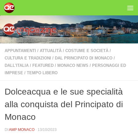
Salta al contenuto
APPUNTAMENTI
/
ATTUALITÀ
/
COSTUME E SOCIETÀ
/
CULTURA E TRADIZIONI
/
DAL PRINCIPATO DI MONACO
/
DALL'ITALIA
/
FEATURED
/
MONACO NEWS
/
PERSONAGGI ED
IMPRESE
/
TEMPO LIBERO
Dolceacqua e le sue specialità
alla conquista del Principato di
Monaco
DI
AMP MONACO
·
13/10/2023