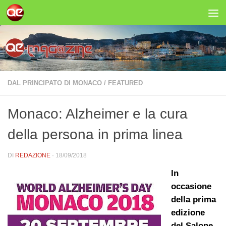
Salta al contenuto
DAL PRINCIPATO DI MONACO
/
FEATURED
Monaco: Alzheimer e la cura
della persona in prima linea
DI
REDAZIONE
·
18/09/2018
In
occasione
della prima
edizione
del Salone