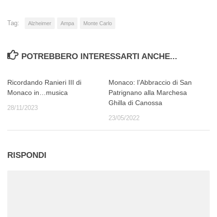
Tag:
Alzheimer
Ampa
Monte Carlo
POTREBBERO INTERESSARTI ANCHE...
Ricordando Ranieri III di
Monaco: l’Abbraccio di San
Monaco in…musica
Patrignano alla Marchesa
Ghilla di Canossa
28/11/2023
23/05/2022
RISPONDI