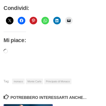
Condividi:
Mi piace:
Caricamento
in
corso…
Tag:
monaco
Monte Carlo
Principato di Monaco
POTREBBERO INTERESSARTI ANCHE...