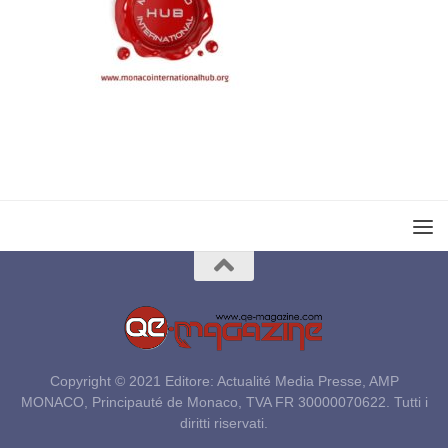
Copyright © 2021 Editore: Actualité Media Presse, AMP
MONACO, Principauté de Monaco, TVA FR 30000070622. Tutti i
diritti riservati.