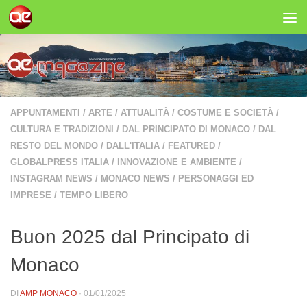
Salta al contenuto
APPUNTAMENTI
/
ARTE
/
ATTUALITÀ
/
COSTUME E SOCIETÀ
/
CULTURA E TRADIZIONI
/
DAL PRINCIPATO DI MONACO
/
DAL
RESTO DEL MONDO
/
DALL'ITALIA
/
FEATURED
/
GLOBALPRESS ITALIA
/
INNOVAZIONE E AMBIENTE
/
INSTAGRAM NEWS
/
MONACO NEWS
/
PERSONAGGI ED
IMPRESE
/
TEMPO LIBERO
Buon 2025 dal Principato di
Monaco
DI
AMP MONACO
·
01/01/2025