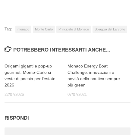
corso…
Tag:
monaco
Monte Carlo
Principato di Monaco
Spiaggia del Larvotto
POTREBBERO INTERESSARTI ANCHE...
Origami giganti e pop-up
Monaco Energy Boat
gourmet: Monte-Carlo si
Challenge: innovazioni e
veste di poesia per l’estate
novità della nautica sempre
2026
più green
22/07/2026
07/07/2021
RISPONDI