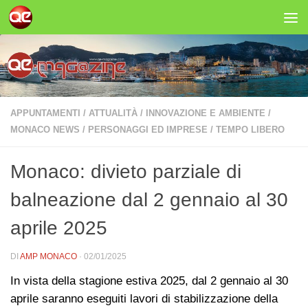
Salta al contenuto
APPUNTAMENTI
/
ATTUALITÀ
/
INNOVAZIONE E AMBIENTE
/
MONACO NEWS
/
PERSONAGGI ED IMPRESE
/
TEMPO LIBERO
Monaco: divieto parziale di
balneazione dal 2 gennaio al 30
aprile 2025
DI
AMP MONACO
·
02/01/2025
In vista della stagione estiva 2025, dal 2 gennaio al 30
aprile saranno eseguiti lavori di stabilizzazione della