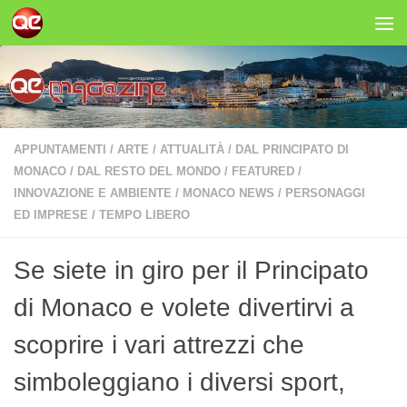
Salta al contenuto
APPUNTAMENTI
/
ARTE
/
ATTUALITÀ
/
DAL PRINCIPATO DI
MONACO
/
DAL RESTO DEL MONDO
/
FEATURED
/
INNOVAZIONE E AMBIENTE
/
MONACO NEWS
/
PERSONAGGI
ED IMPRESE
/
TEMPO LIBERO
Se siete in giro per il Principato
di Monaco e volete divertirvi a
scoprire i vari attrezzi che
simboleggiano i diversi sport,