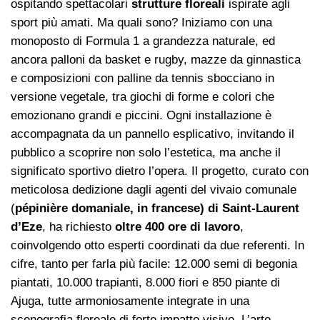
ospitando spettacolari
strutture floreali
ispirate agli
sport più amati. Ma quali sono? Iniziamo con una
monoposto di Formula 1 a grandezza naturale, ed
ancora palloni da basket e rugby, mazze da ginnastica
e composizioni con palline da tennis sbocciano in
versione vegetale, tra giochi di forme e colori che
emozionano grandi e piccini. Ogni installazione è
accompagnata da un pannello esplicativo, invitando il
pubblico a scoprire non solo l’estetica, ma anche il
significato sportivo dietro l’opera. Il progetto, curato con
meticolosa dedizione dagli agenti del vivaio comunale
(
pépinière domaniale, in francese) di Saint-Laurent
d’Eze
, ha richiesto
oltre 400 ore di lavoro
,
coinvolgendo otto esperti coordinati da due referenti. In
cifre, tanto per farla più facile: 12.000 semi di begonia
piantati, 10.000 trapianti, 8.000 fiori e 850 piante di
Ajuga, tutte armoniosamente integrate in una
scenografia floreale di forte impatto visivo. L’arte