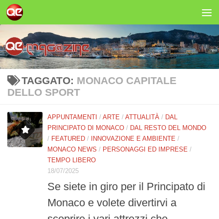
Salta al contenuto
TAGGATO:
MONACO CAPITALE
DELLO SPORT
APPUNTAMENTI
/
ARTE
/
ATTUALITÀ
/
DAL
PRINCIPATO DI MONACO
/
DAL RESTO DEL MONDO
/
FEATURED
/
INNOVAZIONE E AMBIENTE
/
MONACO NEWS
/
PERSONAGGI ED IMPRESE
/
TEMPO LIBERO
18/07/2025
Se siete in giro per il Principato di
Monaco e volete divertirvi a
scoprire i vari attrezzi che